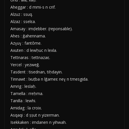
Aheggar : d mmi-s n crif.
Alzuz : ssuq.
Alzaz : sselεa.
Amasay : imḍebber. (reponsable).
Ahes : ǧahennama.
Azɣuɣ : fantôme.
Axuten : d lewḥuc n lexla.
Tettnaras : tettnazaε.
Yercel : yezweǧ.
Tasdent : tisednan, tiḥdayin.
Tinnawt : lxuṭba n lǧameε neɣ n tmesgida.
Amrig : leslaḥ.
Tamella : rreḥma.
Tanilla : lewhi.
Amidag : la croix.
Asqaqi : d ṣṣut n yizerman.
Isekkaken : imdanen n yihwah.