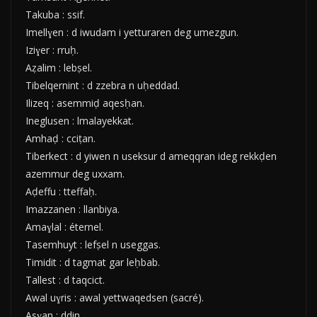
Takuba : ssif.
Imellɣen : d iwudam i yetturaren deg umezgun.
Iziɣer : rruḥ.
Aẓalim : lebṣel.
Tibelqernint : d zzebra n uḥeddad.
Ilizeq : asemmiḍ aqesḥan.
Ineglusen : lmalayekkat.
Amhaḍ : cciṭan.
Tiberkect : d yiwen n useksur d ameqqran ideg rekkḍen
azemmur deg uxxam.
Aḍeffu : tteffaḥ.
Imazzanen : llanbiya.
Amaɣlal : éternel.
Tasemhuyt : lefṣel n useggas.
Timidit : d tagmat gar leḥbab.
Tallest : d taqcict.
Awal uɣris : awal yettwaqedsen (sacré).
Asɣan : ddin.