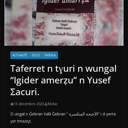
ACTUALITÉ
IDLES
TASEKLA
Taferret n tɣuri n wungal
“Igider amerẓu” n Yusef
Σacuri.
15 décembre 2023
Rédac
D ungal n Ǧebran Xalil Ǧebran ” الأجنحة المتكسرة” i d-yerra
ɣer tmaziɣt.