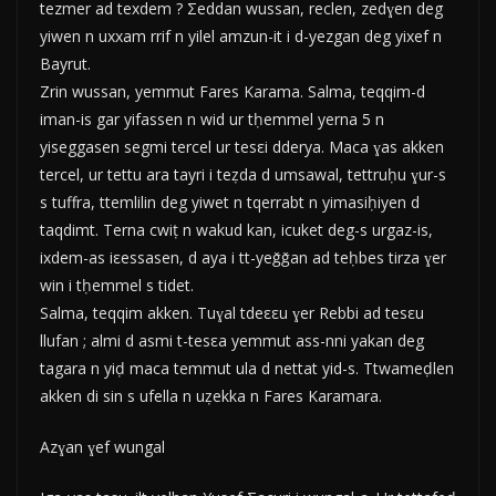
tezmer ad texdem ? Σeddan wussan, reclen, zedɣen deg
yiwen n uxxam rrif n yilel amzun-it i d-yezgan deg yixef n
Bayrut.
Zrin wussan, yemmut Fares Karama. Salma, teqqim-d
iman-is gar yifassen n wid ur tḥemmel yerna 5 n
yiseggasen segmi tercel ur tesεi dderya. Maca ɣas akken
tercel, ur tettu ara tayri i teẓda d umsawal, tettruḥu ɣur-s
s tuffra, ttemlilin deg yiwet n tqerrabt n yimasiḥiyen d
taqdimt. Terna cwiṭ n wakud kan, icuket deg-s urgaz-is,
ixdem-as iεessasen, d aya i tt-yeǧǧan ad teḥbes tirza ɣer
win i tḥemmel s tidet.
Salma, teqqim akken. Tuɣal tdeεεu ɣer Rebbi ad tesεu
llufan ; almi d asmi t-tesεa yemmut ass-nni yakan deg
tagara n yiḍ maca temmut ula d nettat yid-s. Ttwameḍlen
akken di sin s ufella n uẓekka n Fares Karamara.
Azɣan ɣef wungal