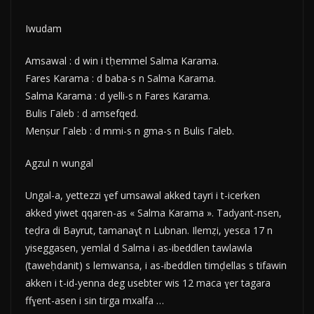
Iwudam
Amsawal : d win i tḥemmel Salma Karama.
Fares Karama : d baba-s n Salma Karama.
Salma Karama : d yelli-s n Fares Karama.
Bulis Γaleb : d amsefqed.
Menṣur Γaleb : d mmi-s n gma-s n Bulis Γaleb.
Agzul n wungal
Ungal-a, yettezzi ɣef umsawal akked tayri i t-icerken
akked yiwet qqaren-as « Salma Karama ». Tadyant-nsen,
teḍra di Bayrut, tamanaɣt n Lubnan. Ilemẓi, yesεa 17 n
yiseggasen, yemlal d Salma i as-ibeddlen tawlawla
(taweḥdanit) s lemwansa, i as-ibeddlen timḍellas s tifawin
akken i t-id-yenna deg usebter wis 12 maca ɣer tagara
ffɣent-asen i sin tirga mxalfa …