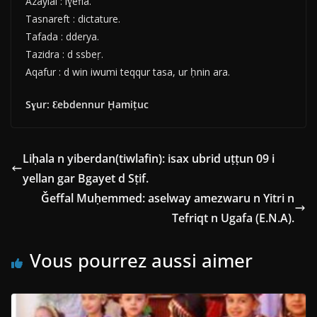
Azaylal : lɣefla.
Tasnareft : dictature.
Tafada : dderya.
Tazidra : d ssbeṛ.
Aqafur : d win iwumi teqqur tasa, ur ḥnin ara.
Sɣur: Ɛebdennur Ḥamiṭuc
Liḥala n yiberdan(tiwlafin): isax ubrid uṭṭun 09 i
yellan gar Bgayet d Sṭif.
Ǧeffal Muḥemmed: aselway amezwaru n Yitri n
Tefriqt n Ugafa (E.N.A).
Vous pourrez aussi aimer