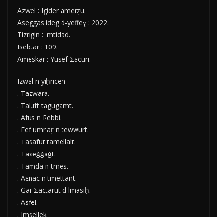
Azwel : Igider amerẓu.
Aseggas ideg d-yeffeɣ : 2022.
Tizrigin : Imtidad.
Isebtar : 109.
Ameskar : Yusef Σacuri.
Izwal n yiḥricen
. Tazwara.
. Taluft tagugamt.
. Afus n Rebbi.
. Γef umnaṛ n tewwurt.
. Tasafut tamellalt.
. Taεeǧǧaǧt.
. Tamda n tmes.
. Aεnac n tmettant.
. Gar Σactarut d lmasiḥ.
. Asfel.
. Imsellek.