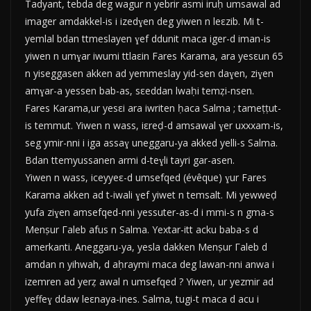
Tadyant, tebda deg wagur n yebrir asmi iruḥ umsawal ad
imager amdakkel-is i izedɣen deg yiwen n leεzib. Mi t-
yemlal bdan ttmeslayen ɣef ddunit maca iger-d iman-is
yiwen n umɣar iwumi ttlaεin Fares Karama, ara yesεun 65
n yiseggasen akken ad yemmeslay yid-sen daɣen, ziɣen
amɣar-a yessen bab-as, sεeddan lwaḥi temẓi-nsen.
Fares Karama,ur yesεi ara iwriten ḥaca Salma ; tameṭṭut-
is temmut. Yiwen n wass, iεreḍ-d amsawal ɣer uxxxam-is,
seg ymir-nni i iga assaɣ uneggaru-ya akked yelli-s Salma.
Bdan ttemyussanen armi d-teɣli tayri gar-asen.
Yiwen n wass, iceyyeε-d umsefqed (évêque) ɣur Fares
Karama akken ad t-iwali ɣef yiwet n temsalt. Mi yewweḍ
yufa ziɣen amsefqed-nni yessuter-as-d i mmi-s n gma-s
Menṣur Γaleb afus n Salma. Yextar-itt acku baba-s d
amerkanti. Aneggaru-ya, yesla dakken Menṣur Γaleb d
amdan n yihwah, d aḥraymi maca deg lawan-nni anwa i
izemren ad yerẓ awal n umsefqed ? Yiwen, ur yezmir ad
yeffeɣ ddaw leεnaya-ines. Salma, tugi-t maca d acu i