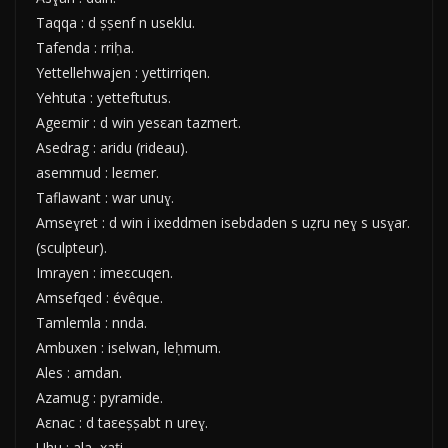
Taqqa : d ṣṣenf n useklu.
Tafenda : rriḥa.
Yettellehwajen : yettirriqen.
Yehtuta : yetteftutus.
Ageεmir : d win yesεan tazmert.
Asedrag : aridu (rideau).
asemmud : leεmer.
Taflawant : war unuɣ.
Amseɣret : d win i ixeddmen isebdaden s uẓru neɣ s usɣar.
(sculpteur).
Imrayen : imeεcuqen.
Amsefqed : évêque.
Tamlemla : nnda.
Ambuxen : iselwan, leḥmum.
Ales : amdan.
Azamug : pyramide.
Aεnac : d taεeṣṣabt n ureɣ.
Uhu : ala, xaṭi.