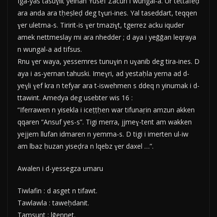
Iga-yas tasuɣilt yelhan Yusef Σacuri i wungal-a. Ur tettafeḍ
ara anda ara tḥeṣleḍ deg tɣuri-ines. Yal taseddart, teqqen
ɣer uletma-s. Tiririt-is ɣer tmaziɣt, tgerrez acku iquder
amek nettmeslay mi ara nhedder ; d aya i yeǧǧan leqraya
n wungal-a ad tifsus.
Rnu ɣer waya, yessemres tunuɣin n uɣanib deg tira-ines. D
aya i as-yernan tahuski. Imeɣri, ad yestaḥla yerna ad d-
yeɣli ɣef kra n tefyar ara t-iswehmen s ddeq n yinumak i d-
ttawint. Amedya deg usebter wis 16 :
“Iferrawen n yisekla i iceṭṭḥen war tifunaṛin amzun akken
qqaren “Ansuf yes-s”. Tigi merra, jjmeɣ-tent am wakken
yejjem llufan idmaren n yemma-s. D tigi i imerten ul-iw
am lbaz ḥuzan yiseḍra n lqebz ɣer daxel …”.
Awalen i d-yessegza umaru
Tiwlafin : d asget n tifawt.
Tawlawla : taweḥdanit.
Tamsunt : lǧennet.