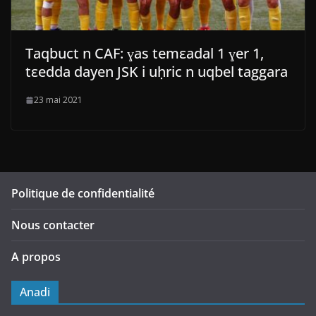
Taqbuct n CAF: ɣas temεadal 1 ɣer 1,
tεedda dayen JSK i uḥric n uqbel taggara
23 mai 2021
Politique de confidentialité
Nous contacter
A propos
Anadi