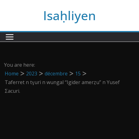
Passer
Isaḥliyen
au
contenu
You are here:
Home
2023
décembre
15
Taferret n tɣuri n wungal “Igider amerẓu” n Yusef
Σacuri.