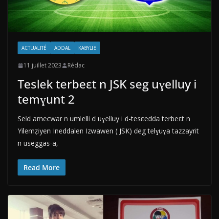
ACTUALITÉ
ADDAL
KABYLIE
11 juillet 2023
Rédac
Teslek terbeεt n JSK seg uɣelluy i
temɣunt 2
Seld amecwar n umlelli d uɣelluy i d-tesεedda terbeεt n
Yilemẓiyen Ineddalen Izwawen ( JSK) deg telɣuɣa tazzayrit
n useggas-a,
Read More