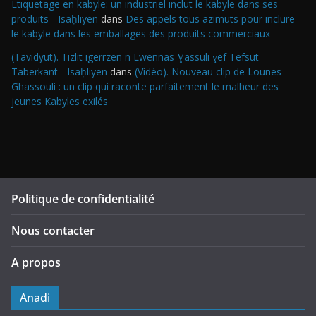
Étiquetage en kabyle: un industriel inclut le kabyle dans ses
produits - Isaḥliyen
dans
Des appels tous azimuts pour inclure
le kabyle dans les emballages des produits commerciaux
(Tavidyut). Tizlit igerrzen n Lwennas Ɣassuli ɣef Tefsut
Taberkant - Isaḥliyen
dans
(Vidéo). Nouveau clip de Lounes
Ghassouli : un clip qui raconte parfaitement le malheur des
jeunes Kabyles exilés
Politique de confidentialité
Nous contacter
A propos
Anadi