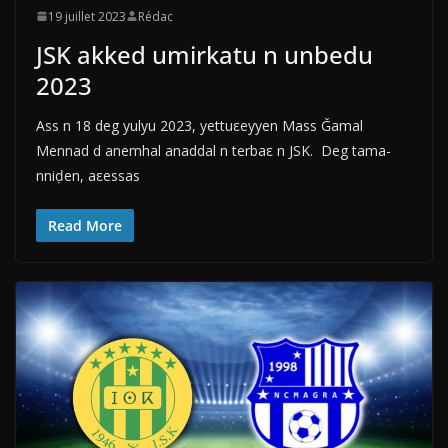
19 juillet 2023
Rédac
JSK akked umirkatu n unbedu
2023
Ass n 18 deg yulyu 2023, yettuεeyyen Mass Ǧamal
Mennad d anemhal anaddal n terbaε n JSK. Deg tama-
nniḍen, aεessas
Read More