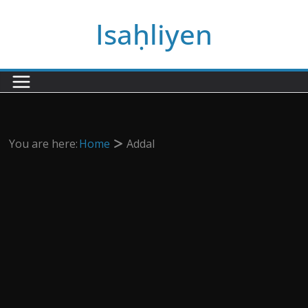
Passer
Isaḥliyen
au
contenu
You are here:
Home
Addal