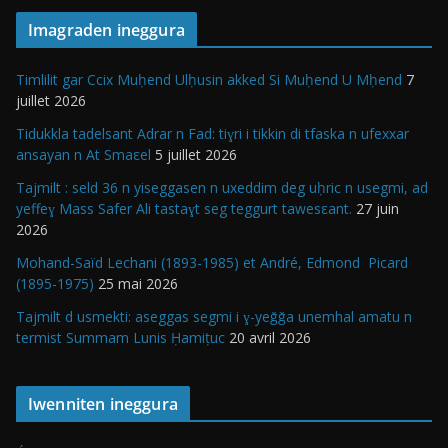
Imagraden ineggura
Timlilit gar Ccix Muḥend Ulḥusin akked Si Muḥend U Mḥend
7
juillet 2026
Tidukkla tadelsant Adrar n Fad: tiɣri i tikkin di tfaska n ufexxar
ansayan n At Smaεel
5 juillet 2026
Tajmilt : seld 36 n yiseggasen n uxeddim deg uḥric n usegmi, ad
yeffeɣ Mass Safer Ali tastaɣt seg teggurt tawesεant.
27 juin
2026
Mohand-Saïd Lechani (1893-1985) et André, Edmond Picard
(1895-1975)
25 mai 2026
Tajmilt d usmekti: aseggas segmi i ɣ-yeǧǧa unemhal amatu n
termist Summam Lunis Ḥamiṭuc
20 avril 2026
Iwenniten ineggura