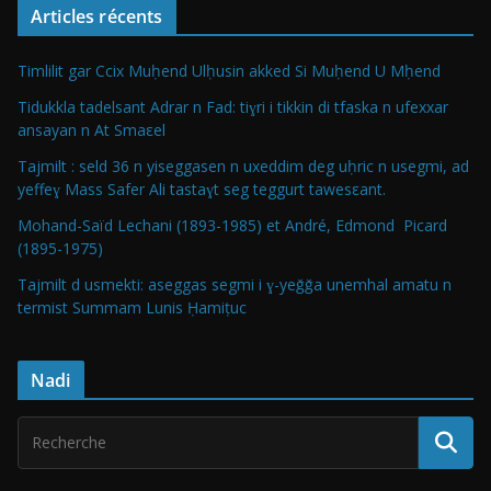
Articles récents
Timlilit gar Ccix Muḥend Ulḥusin akked Si Muḥend U Mḥend
Tidukkla tadelsant Adrar n Fad: tiɣri i tikkin di tfaska n ufexxar
ansayan n At Smaεel
Tajmilt : seld 36 n yiseggasen n uxeddim deg uḥric n usegmi, ad
yeffeɣ Mass Safer Ali tastaɣt seg teggurt tawesεant.
Mohand-Saïd Lechani (1893-1985) et André, Edmond Picard
(1895-1975)
Tajmilt d usmekti: aseggas segmi i ɣ-yeǧǧa unemhal amatu n
termist Summam Lunis Ḥamiṭuc
Nadi