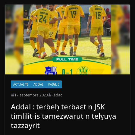
ACTUALITÉ
ADDAL
KABYLIE
17 septembre 2023
Rédac
Addal : terbeḥ terbaεt n JSK
timlilit-is tamezwarut n telɣuɣa
tazzayrit