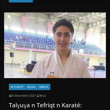
ACTUALITÉ
ADDAL
KABYLIE
9 décembre 2021
Wiza
Talɣuɣa n Tefriqt n Karaté: