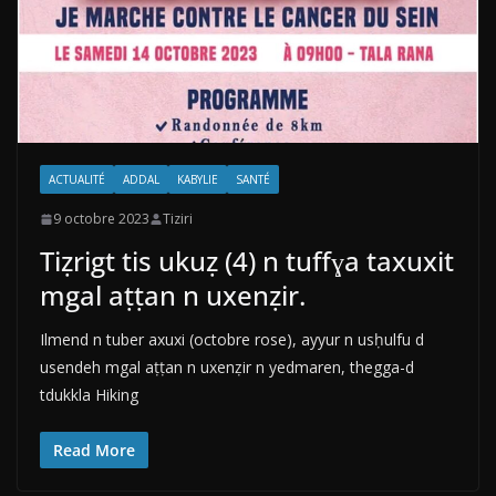
ACTUALITÉ
ADDAL
KABYLIE
SANTÉ
9 octobre 2023
Tiziri
Tiẓrigt tis ukuẓ (4) n tuffɣa taxuxit
mgal aṭṭan n uxenẓir.
Ilmend n tuber axuxi (octobre rose), ayyur n usḥulfu d
usendeh mgal aṭṭan n uxenẓir n yedmaren, thegga-d
tdukkla Hiking
Read More