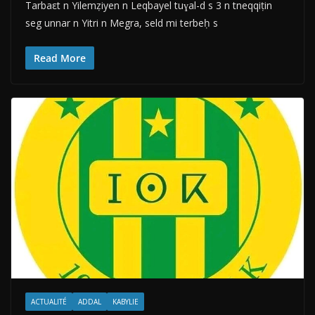
Tarbaεt n Yilemẓiyen n Leqbayel tuɣal-d s 3 n tneqqiṭin
seg unnar n Yitri n Megra, seld mi terbeḥ s
Read More
ACTUALITÉ
ADDAL
KABYLIE