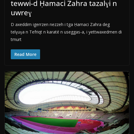
tewwi-d Ḥamaci Zahra tazalɣi n
uwreɣ
D axeddim igerrzen nezzeh i tga Ḥamaci Zahra deg
telɣuɣa n Tefriqt n karaté n useggas-a, i yettwaxedmen di
tmurt
Read More