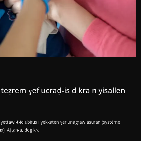
 teẓrem ɣef ucraḍ-is d kra n yisallen
, yettawi-t-id ubirus i yekkaten ɣer unagraw asuran (système
x). Aṭṭan-a, deg kra