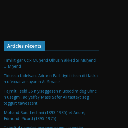
Articles récents
Timlilit gar Ccix Muḥend Ulḥusin akked Si Muḥend
U Mḥend
Tidukkla tadelsant Adrar n Fad: tiɣri i tikkin di tfaska
n ufexxar ansayan n At Smaεel
Tajmilt : seld 36 n yiseggasen n uxeddim deg uḥric
n usegmi, ad yeffeɣ Mass Safer Ali tastaɣt seg
teggurt tawesεant.
Mohand-Saïd Lechani (1893-1985) et André,
Edmond Picard (1895-1975)
Tajmilt d usmekti: aseggas segmi i ɣ-yeǧǧa