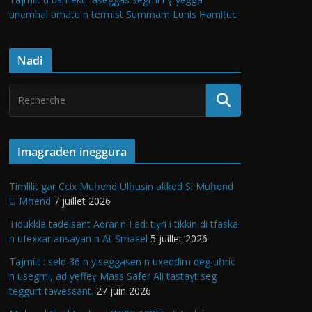
unemhal amatu n termist Summam Lunis Ḥamiṭuc
Nadi
Imagraden ineggura
Timlilit gar Ccix Muḥend Ulḥusin akked Si Muḥend
U Mḥend
7 juillet 2026
Tidukkla tadelsant Adrar n Fad: tiɣri i tikkin di tfaska
n ufexxar ansayan n At Smaεel
5 juillet 2026
Tajmilt : seld 36 n yiseggasen n uxeddim deg uḥric
n usegmi, ad yeffeɣ Mass Safer Ali tastaɣt seg
teggurt tawesεant.
27 juin 2026