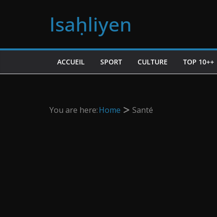
Passer
Isaḥliyen
au
contenu
ACCUEIL
SPORT
CULTURE
TOP 10++
You are here:
Home
Santé