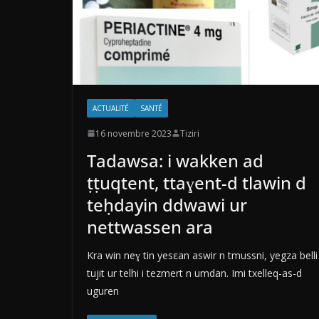
ACTUALITÉ
SANTÉ
16 novembre 2023
Tiziri
Tadawsa: i wakken ad
ṭṭuqtent, ttaɣent-d tlawin d
teḥdayin ddwawi ur
nettwassen ara
Kra win neɣ tin yesεan aswir n tmussni, yegza belli
tujit ur telhi i tezmert n umdan. Imi txelleq-as-d
uguren