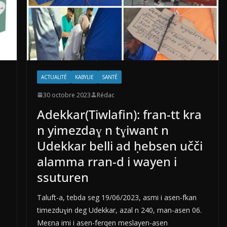
ACTUALITÉ
KABYLIE
SANTÉ
30 octobre 2023
Rédac
Adekkar(Tiwlafin): fran-tt kra
n yimezdaɣ n tɣiwant n
Udekkar belli ad ḥebsen učči
alamma rran-d i wayen i
ssuturen
Taluft-a, tebda seg 19/06/2023, asmi i asen-fkan
timezduɣin deg Udekkar, azal n 240, rnan-asen 06.
Meεna imi i asen-ferqen meslayen-asen