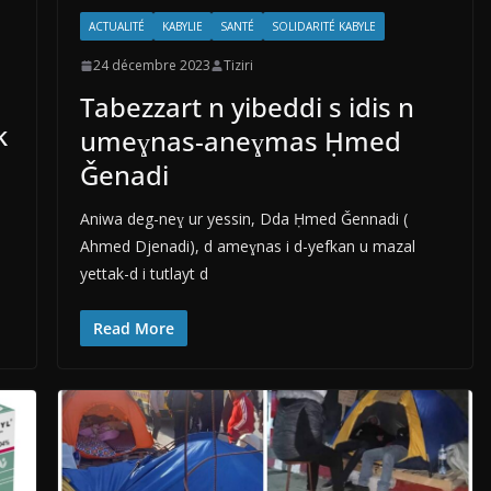
ACTUALITÉ
KABYLIE
SANTÉ
SOLIDARITÉ KABYLE
24 décembre 2023
Tiziri
Tabezzart n yibeddi s idis n
k
umeɣnas-aneɣmas Ḥmed
Ǧenadi
Aniwa deg-neɣ ur yessin, Dda Ḥmed Ǧennadi (
Ahmed Djenadi), d ameɣnas i d-yefkan u mazal
yettak-d i tutlayt d
Read More