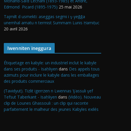
Mohand-Saïd Lechani (1893-1985) et André,
Edmond Picard (1895-1975)
25 mai 2026
Tajmilt d usmekti: aseggas segmi i ɣ-yeǧǧa
unemhal amatu n termist Summam Lunis Ḥamiṭuc
20 avril 2026
Iwenniten ineggura
Étiquetage en kabyle: un industriel inclut le kabyle
dans ses produits - Isaḥliyen
dans
Des appels tous
azimuts pour inclure le kabyle dans les emballages
des produits commerciaux
(Tavidyut). Tizlit igerrzen n Lwennas Ɣassuli ɣef
Tefsut Taberkant - Isaḥliyen
dans
(Vidéo). Nouveau
clip de Lounes Ghassouli : un clip qui raconte
parfaitement le malheur des jeunes Kabyles exilés