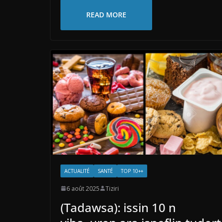
READ MORE
ACTUALITÉ
SANTÉ
TOP 10++
6 août 2025
Tiziri
(Tadawsa): issin 10 n