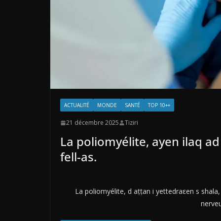
ACTUALITÉ
MONDE
SANTÉ
TOP 10++
21 décembre 2025
Tiziri
La poliomyélite, ayen ilaq ad
fell-as.
La poliomyélite, d aṭṭan i yettedraεen s shala
nerveu