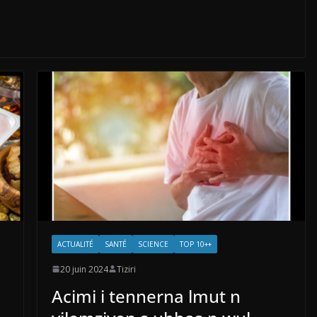
ACTUALITÉ
SANTÉ
SCIENCE
TOP 10++
20 juin 2024
Tiziri
Acimi i tennerna lmut n