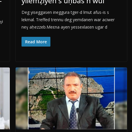
-
yilemẓiyen s uḥbas n wul
Deg yiseggasen ineggura tger-d lmut afus-is s
lekmal. Treffed trennu deg yemdanen war aciwer
ɣi
neɣ aḥezzeb.Meεna ayen yessexlaεen ugar d
Read More