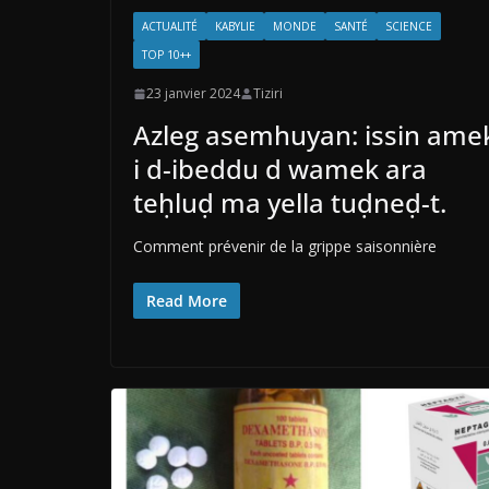
ACTUALITÉ
KABYLIE
MONDE
SANTÉ
SCIENCE
TOP 10++
23 janvier 2024
Tiziri
Azleg asemhuyan: issin ame
i d-ibeddu d wamek ara
teḥluḍ ma yella tuḍneḍ-t.
Comment prévenir de la grippe saisonnière
Read More