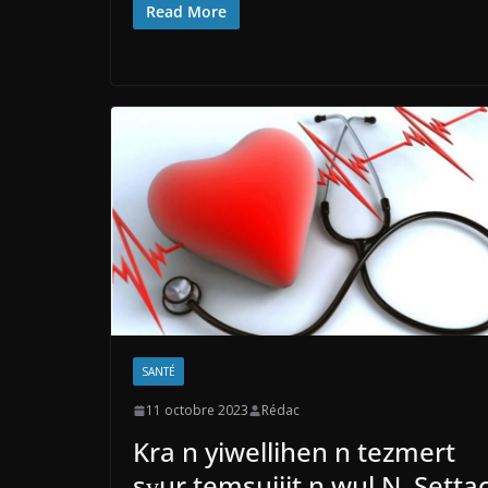
Read More
SANTÉ
11 octobre 2023
Rédac
Kra n yiwellihen n tezmert
sɣur temsujjit n wul N. Settac