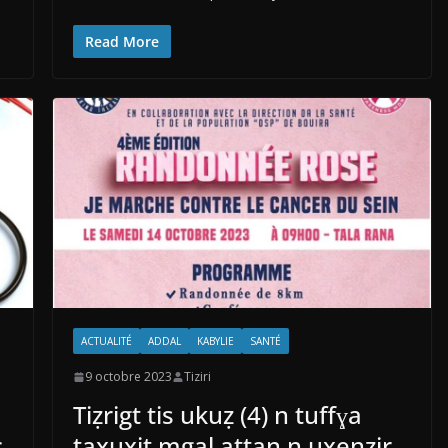
Read More
ACTUALITÉ
ADDAL
KABYLIE
SANTÉ
9 octobre 2023
Tiziri
Tiẓrigt tis ukuẓ (4) n tuffɣa
.
taxuxit mgal aṭṭan n uxenẓir.