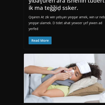
yibaɣuren ara isneflin tudert
ik ma teǧǧiḍ ssker.
Qqaren At zik win yebɣan yeqqar amek, win ur neb
yeqqar ulamek. D tidet ahat yewεer ɣef yiwen ad
yerfed
Read More