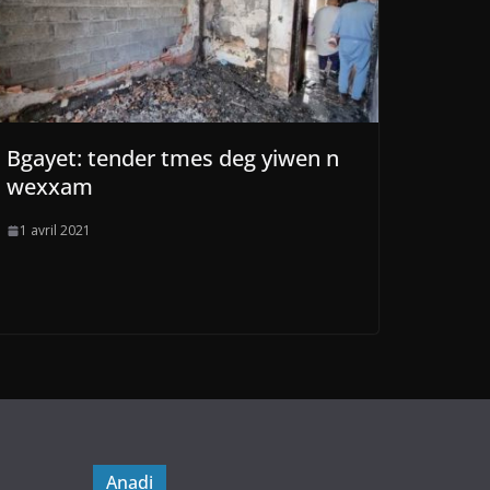
Bgayet: tender tmes deg yiwen n
wexxam
1 avril 2021
Anadi