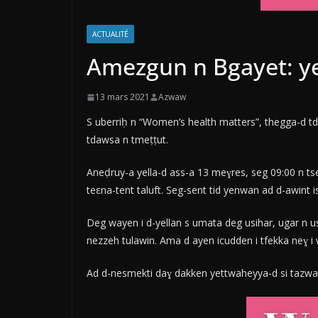
ACTUALITÉ
Amezgun n Bgayet: ye
13 mars 2021
Azwaw
S uberriḥ n “Women’s health matters”, thegga-d td
tdawsa n tmeṭṭut.
Aneḍruy-a yella-d ass-a 13 meɣres, seg 09:00 n 
teεna-tent taluft. Seg-sent tid yenwan ad d-awint is
Deg wayen i d-yellan s umata deg usihar, ugar n us
nezzeh tulawin. Ama d ayen icudden i tfekka neɣ i 
Ad d-nesmekti daɣ dakken yettwaheyya-d si tazwara u