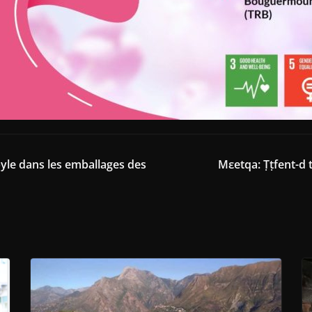
byle dans les emballages des
Mεetqa: Ṭṭfent-d 