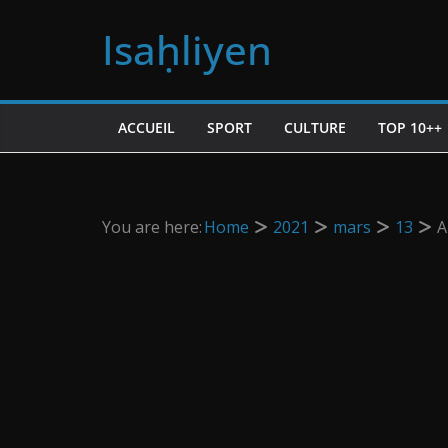
Passer
Isaḥliyen
au
contenu
ACCUEIL
SPORT
CULTURE
TOP 10++
You are here:
Home
2021
mars
13
A