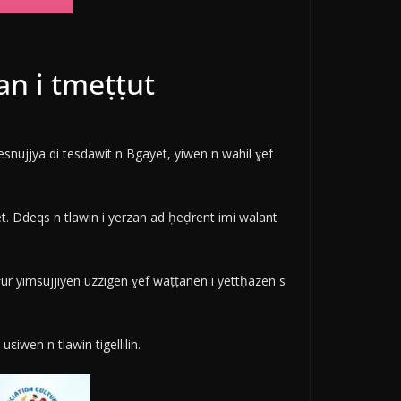
n i tmeṭṭut
snujjya di tesdawit n Bgayet, yiwen n wahil ɣef
 Ddeqs n tlawin i yerzan ad ḥeḍrent imi walant
ɣur yimsujjiyen uzzigen ɣef waṭṭanen i yettḥazen s
iwen n tlawin tigellilin.