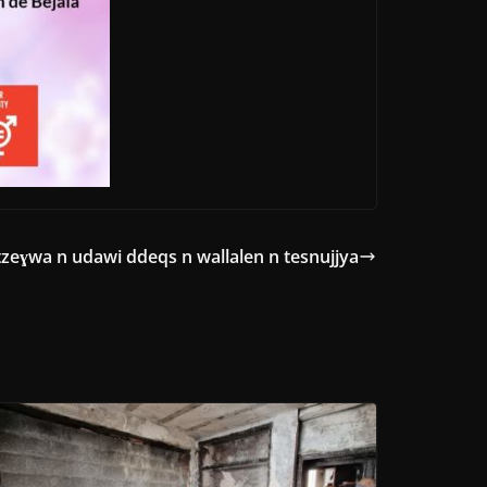
tzeɣwa n udawi ddeqs n wallalen n tesnujjya