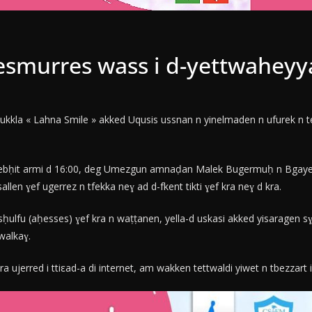
smurres wass i d-yettwaheyya
ukkla « Lahna Smile » akked Uqusis ussnan n yinelmaden n ufurek n te
tsebḥit armi d 16:00, deg Umezgun amnaḍan Malek Bugermuḥ n Bgayet.
allen ɣef ugerrez n tfekka neɣ ad d-fkent tikti ɣef kra neɣ d kra.
ḥulfu (aḥesses) ɣef kra n waṭṭanen, yella-d uskasi akked yisaragen s
walkaɣ.
jerred i ttiεad-a di internet, am wakken tettwaldi yiwet n tbezzart i uε