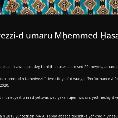
: yezzi-d umaru Mḥemmed Ḥasan
 Adelsan n Uweqqas, deg temlilit-is taseklant n sed 20 meɣres, ama
ggura: ammud n tamedyezt “L’ivre citoyen” d wungal “Performance à Roch
 2020.
n tmedyezt umi i d-yettwaεiwed yakan ujerri wis sin, yettmeslay-d 
ra n 2019 ɣur tezrigin MAÏA. Tebna abeεda teqsiḍt-is ɣef kraḍ n yinaẓur