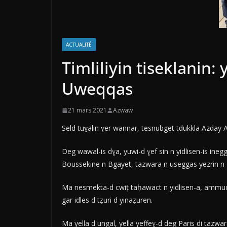
ACTUALITÉ
Timliliyin tiseklanin
Uweqqas
21 mars 2021
Azwaw
Seld tuɣalin ɣer wannar, tesnubget tdukkla Azday
Deg wawal-is dɣa, yuwi-d ɣef sin n yidlisen-is ine
Boussekine n Bgayet, tazwara n useggas yezrin n
Ma nesmekta-d cwiṭ taḥawact n yidlisen-a, ammud 
gar idles d tẓuri d yinaẓuren.
Ma yella d ungal, yella yeffeɣ-d deg Paris di tazwa