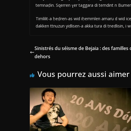
temnaḍin. Sqerren ɣer taggara di temdint n Bumer
Timlilit-a ḥeḍren-as wid iḥemmlen amaru d wid iced
dakken ttnuzun yidlisen-a akka tura di tnedlisin, i 
Sinistrés du séisme de Bejaia : des familles
dehors
Vous pourrez aussi aimer