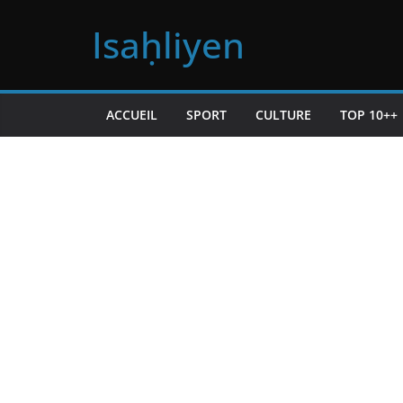
Passer
Isaḥliyen
au
contenu
ACCUEIL
SPORT
CULTURE
TOP 10++