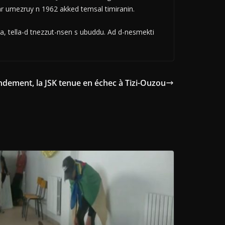
ar umezruy n 1962 akked temsal timiranin.
ra, tella-d tnezzut-nsen s ubuddu. Ad d-nesmekti
ndement, la JSK tenue en échec à Tizi-Ouzou