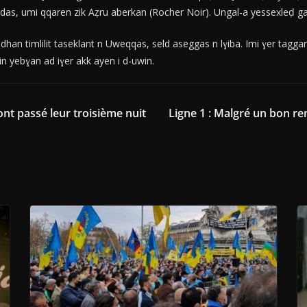
das, umi qqaren zik Aẓru aberkan (Rocher Noir). Ungal-a yessexleḍ g
han timlilit taseklant n Uweqqas, seld aseggas n lɣiba. Imi ɣer tagga
win yebɣan ad iɣer akk ayen i d-uwin.
 ont passé leur troisième nuit
Ligne 1 : Malgré un bon re