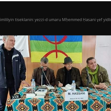
imliliyin tiseklanin: yezzi-d umaru Mḥemmed Ḥasani ɣef yid