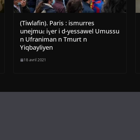
(Tiwlafin). Paris : ismurres
unejmuɛ iɣer i d-yessawel Umussu
n Ufraniman n Tmurt n
Yiqbayliyen
18 avril 2021