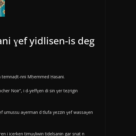
i ɣef yidlisen-is deg
ru n temnaḍt-nni Mḥemmed Ḥasani.
er Noir”, i d-yeffɣen di sin ɣer teẓrigin
ɣef umussu aɣerman d tlufa yezzin ɣef wassaɣen
en i icerken timuɣliwin tidelsanin gar snat n