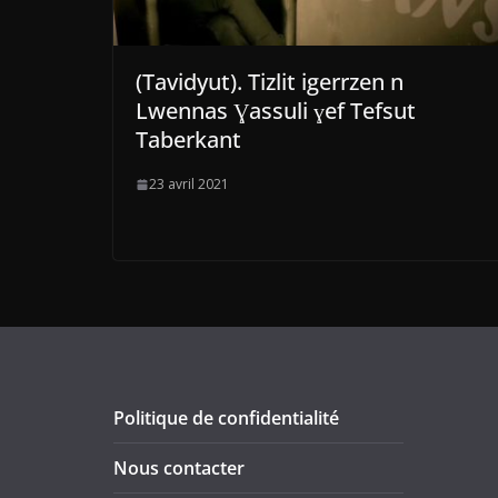
(Tavidyut). Tizlit igerrzen n
Lwennas Ɣassuli ɣef Tefsut
Taberkant
23 avril 2021
Politique de confidentialité
Nous contacter