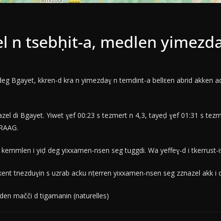
l n tsebḥit-a, medlen yimezd
eg Bgayet, kkren-d kra n yimezdaɣ n temdint-a bellεen abrid akken a
el di Bgayet. Yiwet ɣef 00:23 s tezmert n 4,3, tayeḍ ɣef 01:31 s tezme
CRAAG.
kemmlen i yiḍ deg yixxamen-nsen seg tuggdi. Wa yeffeɣ-d i tkerrust-i
kent tnezduɣin s uzrab acku nṭerren yixxamen-nsen seg zznazel akk i d
aden mačči d tigamanin (naturelles)