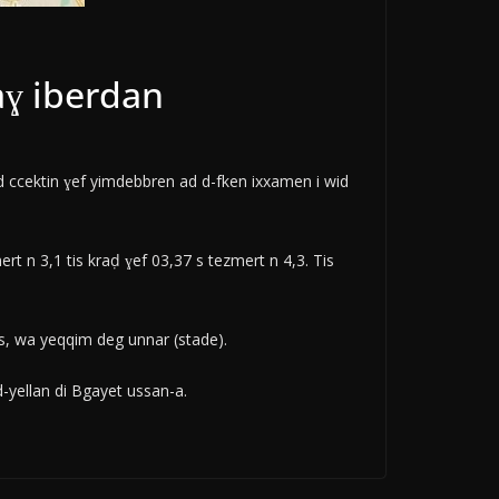
aɣ iberdan
d ccektin ɣef yimdebbren ad d-fken ixxamen i wid
rt n 3,1 tis kraḍ ɣef 03,37 s tezmert n 4,3. Tis
s, wa yeqqim deg unnar (stade).
-yellan di Bgayet ussan-a.