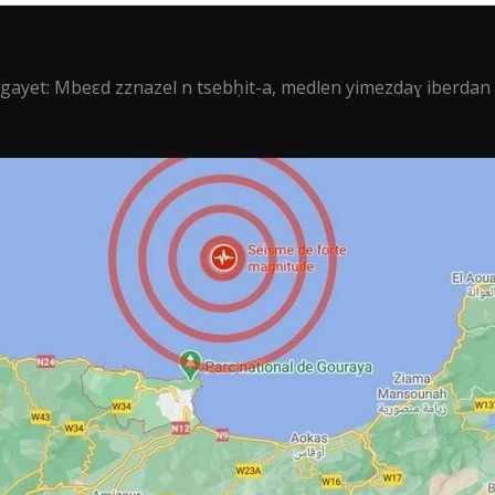
gayet: Mbeεd zznazel n tsebḥit-a, medlen yimezdaɣ iberdan