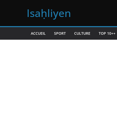
Passer
Isaḥliyen
au
contenu
ACCUEIL
SPORT
CULTURE
TOP 10++