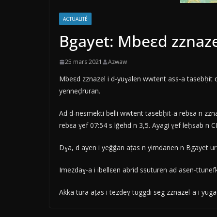
ACTUALITÉ
Bgayet: Mbeεd zznaze
25 mars 2021
Azwaw
Mbeεd zznazel i d-yuɣalen wwtent ass-a tasebḥit d
yenneḍruran.
Ad d-nesmekti belli wwtent tasebḥit-a rebεa n zznaz
rebεa ɣef 07:54 s lǧehd n 3,5. Ayagi ɣef leḥsab n 
Dɣa, d ayen i yeǧǧan aṭas n yimdanen n Bgayet ur 
Imezdaɣ-a i ibellεen abrid ssuturen ad asen-ttunef
Akka tura aṭas i tezdeɣ tuggdi seg zznazel-a i yug