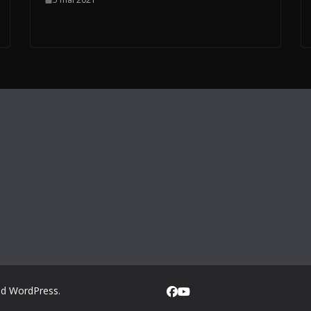
nd
WordPress
.