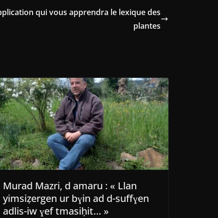
plication qui vous apprendra le lexique des
plantes
Murad Mazri, d amaru : « Llan
yimsiẓergen ur bɣin ad d-suffɣen
adlis-iw ɣef tmasiḥit… »