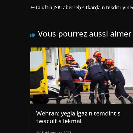
Taluft n JSK: aberreḥ s tkarḍa n tekdit i yi
Vous pourrez aussi aimer
Wehran: yegla lgaz n temdint s
twacult s lekmal
15 décembre 2021