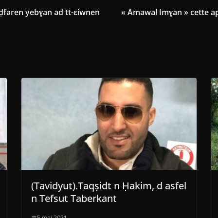
neḍfaren yebɣan ad tt-εiwnen
« Amawal Imɣan » cette ap
(Tavidyut).Taqṣidt n Ḥakim, d asfel
n Tefsut Taberkant
5 mai 2021