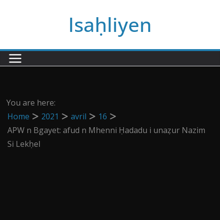
Passer
Isaḥliyen
au
contenu
You are here:
Home
2021
avril
16
APW n Bgayet: afud n Mhenni Ḥadadu i unaẓur Nazim
Si Lekḥel