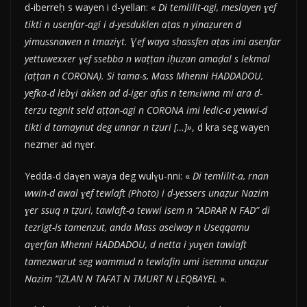
d-iberreḥ s wayen i d-yellan: «
Di temlilit-agi, meslayen ɣef
tikti n usenfar-agi i d-yesduklen aṭas n yinaẓuren d
yimussnawen n tmaziɣt. Ɣef waya sḥassfen aṭas imi asenfar
yettuwexxer ɣef ssebba n waṭṭan iḥuzan amaḍal s lekmal
(aṭṭan n CORONA). Si tama-s, Mass Mhenni HADDADOU,
yefka-d lebɣi akken ad d-iger afus n temɛiwna mi ara d-
terzu tegnit seld aṭṭan-agi n CORONA imi ledic-a yewwi-d
tikti d tamaynut deg unnar n tẓuri […]»
, d kra seg wayen
nezmer ad nɣer.
Yedda-d daɣen waya deg wulɣu-nni: «
Di temlilit-a, rnan
wwin-d awal ɣef tewlaft (Photo) i d-yessers unaẓur Nazim
ɣer ssuq n tẓuri, tawlaft-a tewwi isem n “ADRAR N FAD” di
tezrigt-is tamenzut, anda Mass aselway n Useqqamu
aɣerfan Mhenni HADDADOU, d netta i yuɣen tawlaft
tamezwarut seg wammud n tewlafin umi isemma unaẓur
Nazim “IZLAN N TAFAT N TMURT N LEQBAYEL
».