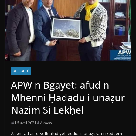
ACTUALITÉ
APW n Bgayet: afud n
Mhenni Ḥadadu i unaẓur
Nazim Si Lekḥel
16 avril 2021
Azwaw
Akken ad as-d-yefk afud ɣef leqdic-is anaẓuran i ixeddem