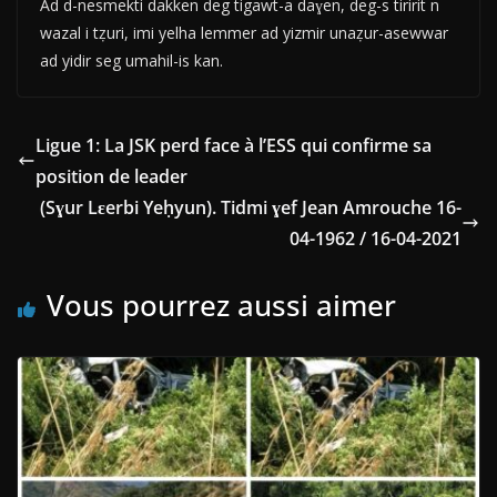
Ad d-nesmekti dakken deg tigawt-a daɣen, deg-s tiririt n
wazal i tẓuri, imi yelha lemmer ad yizmir unaẓur-asewwar
ad yidir seg umahil-is kan.
Ligue 1: La JSK perd face à l’ESS qui confirme sa
position de leader
(Sɣur Lɛerbi Yeḥyun). Tidmi ɣef Jean Amrouche 16-
04-1962 / 16-04-2021
Vous pourrez aussi aimer