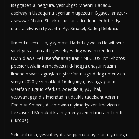
iseggasen-a ineggura, yesnubget Mhenni Ḥadadu,
aselway n Useqqamu aɣerfan n ugezdu n Bgayet, anaẓur-
asewwar Nazim Si Lekḥel ussan-a iεeddan. Yeḥḍer dɣa
ula d aselway n tɣiwant n Ayt Smaεel, Sadeq Rebbaεi.
Ilmend n temlilit-a, yuɣ mass Ḥadadu yiwet n tfelwit sɣur
yinebgi-s akken ad t-yessebɣes deg wayen ixeddem.
Uwin-d awal ɣef usenfar anaẓuran “INEGLUSEN” (Photos-
poésie/ tiwlafin-tamedyezt) i d-ihegga unaẓur Nazim
ilmend n wass agraɣlan n yizerfan n ugrud deg umenzu n
yunyu 2020 yezrin akked 16 di yunyu, ass agraɣlan n
yizerfan n ugrud Aferkan. Aqeddic-a, yuɣ lḥal,
yettwahegga-d s lmendad n tiddukla tadelsant Adrar n
Fad n At Smaɛel, d temɛiwna n yimedyazen Imaziɣen n
Lezzayer d Merruk d kra n yimedyazen n tmura n Turuft
(Europe).
Seld asihar-a, yessuffeɣ-d Useqqamu-a aɣerfan ulɣu ideg i