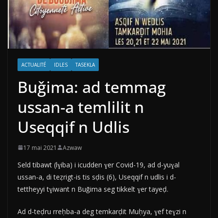
ACTUALITÉ
IDLES
TASEKLA
Buǧima: ad temmag
ussan-a temlilit n
Useqqif n Udlis
17 mai 2021
Azwaw
Seld tibawt (lɣiba) i icudden ɣer Covid-19, ad d-yuɣal
ussan-a, di teẓrigt-is tis sḍis (6), Useqqif n udlis i d-
tettheyyi tɣiwant n Buǧima seg tikkelt ɣer tayeḍ.
Ad d-teḍru rreḥba-a deg temkarḍit Muḥya, ɣef teɣzi n