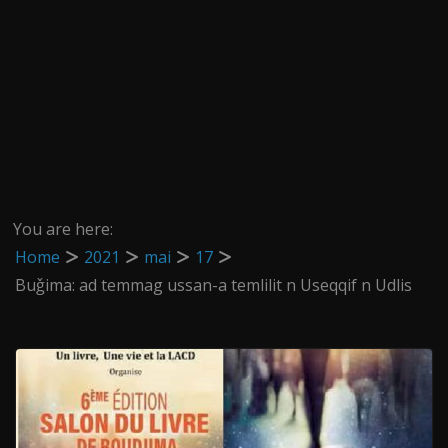
You are here:
Home
2021
mai
17
Buǧima: ad temmag ussan-a temlilit n Useqqif n Udlis