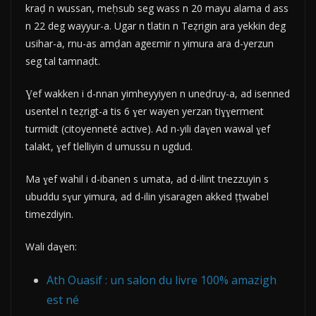
kraḍ n wussan, meḥsub seg wass n 20 mayu alama d ass
n 22 deg wayyur-a. Ugar n tlatin n Teẓrigin ara yekkin deg
usihar-a, rnu-as amḍan ageεmir n yimura ara d-yerzun
seg tal tamnaḍt.
Ɣef wakken i d-nnan yimheyyiyen n uneḍruy-a, ad isenned
usentel n teẓrigt-a tis 6 ɣer wayen yerzan tiɣɣerment
turmidt (citoyenneté active). Ad n-yili daɣen wawal ɣef
talakt, ɣef tlelliyin d umussu n ugdud.
Ma ɣef wahil i d-ibanen s umata, ad d-ilint tnezzuyin s
ubuddu sɣur yimura, ad d-ilin yisaragen akked ṭṭwabel
timezdiyin.
Wali daɣen:
Ath Ouasif : un salon du livre 100% amazigh
est né