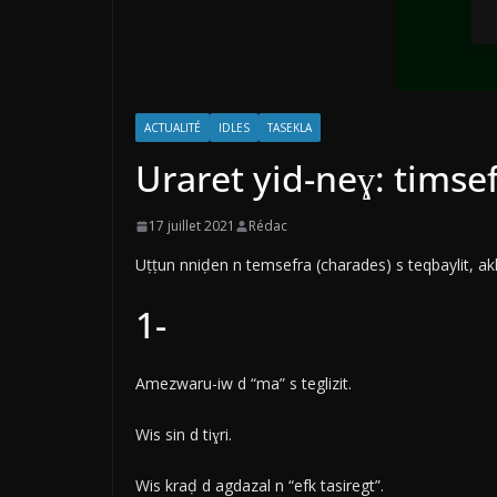
ACTUALITÉ
IDLES
TASEKLA
Uraret yid-neɣ: timsef
17 juillet 2021
Rédac
Uṭṭun nniḍen n temsefra (charades) s teqbaylit, akk
1-
Amezwaru-iw d “ma” s teglizit.
Wis sin d tiɣri.
Wis kraḍ d agdazal n “efk tasiregt”.