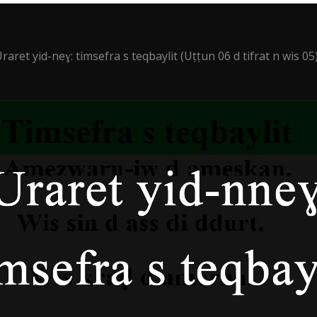
raret yid-neɣ: timsefra s teqbaylit (Uṭṭun 06 d tifrat n wis 05