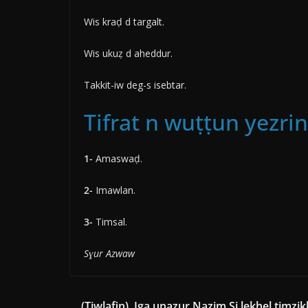
Wis kraḍ d targalt.
Wis ukuẓ d aheddur.
Takkit-iw deg-s isebtar.
Tifrat n wuṭṭun yezrin
1-
Amaswaḍ.
2-
Imawlan.
3-
Timsal.
Sɣur Azwaw
(Tiwlafin). Iga unaẓur Nazim Si lekḥel timzi