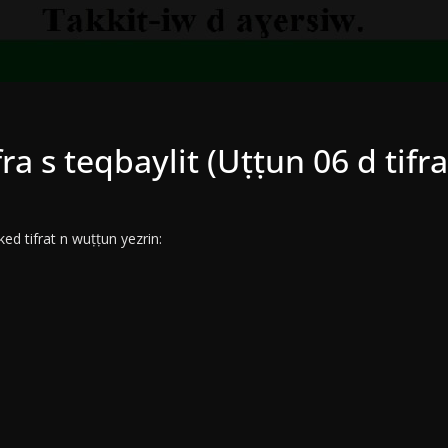
ra s teqbaylit (Uṭṭun 06 d tifra
ed tifrat n wuṭṭun yezrin: