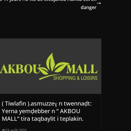
danger
( Tiwlafin ).asmuzzeɣ n twennaḍt:
Yerna yemḍebber n ” AKBOU
MALL” tira taqbaylit i teplakin.
23 août 2021