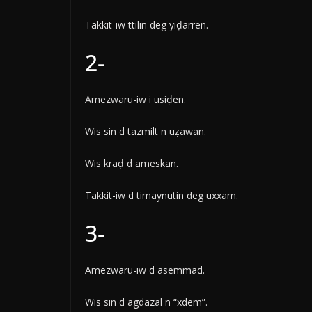
Takkit-iw ttilin deg yiḍarren.
2-
Amezwaru-iw i usiḍen.
Wis sin d tazmilt n uẓawan.
Wis kraḍ d ameskan.
Takkit-iw d timaynutin deg uxxam.
3-
Amezwaru-iw d asemmad.
Wis sin d agdazal n “xdem”.