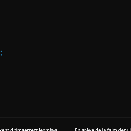
:
kkent d timgerrezt lexmis-a
En grève de la faim depui