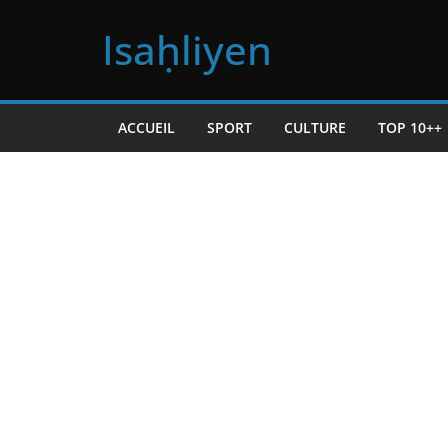
Passer
Isaḥliyen
au
contenu
ACCUEIL
SPORT
CULTURE
TOP 10++