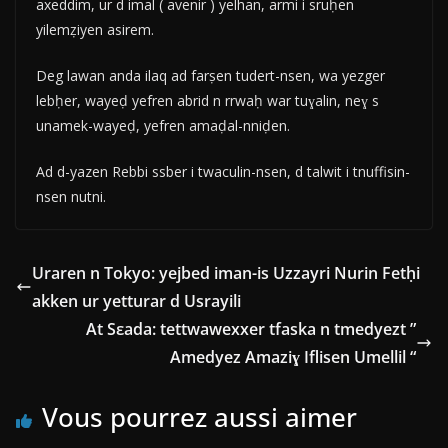
axeddim, ur d imal ( avenir ) yelhan, armi i sruḥen
yilemẓiyen asirem.
Deg lawan anda ilaq ad farṣen tudert-nsen, wa yezger
lebḥer, wayeḍ yefren abrid n rrwaḥ war tuɣalin, neɣ s
unamek-wayeḍ, yefren amaḍal-nniḍen.
Ad d-yazen Rebbi ssber i twaculin-nsen, d talwit i tnuffisin-
nsen nutni.
Uraren n Tokyo: yejbed iman-is Uzzayri Nurin Fetḥi
akken ur yetturar d Usrayili
At Sεada: tettwawexxer tfaska n tmedyezt ”
Amedyez Amaziɣ Iflisen Umellil “
Vous pourrez aussi aimer