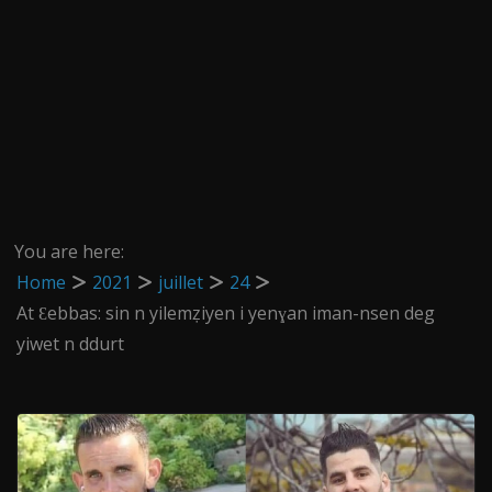
You are here:
Home
2021
juillet
24
At Ɛebbas: sin n yilemẓiyen i yenɣan iman-nsen deg
yiwet n ddurt