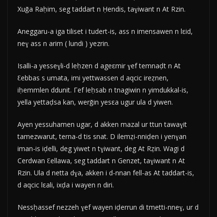
Xuǧa Raḥim, seg taddart n Ḥendis, taɣiwant n At Rzin.
Aneggaru-a iga tiliset i tudert-is, ass n imensawen n lεid,
neɣ ass n arim ( lundi ) yezrin.
Isalli-a yesseɣli-d leḥzen d ageεmir ɣef temnaḍt n At
Ɛebbas s umata, imi yettwassen d aqcic ireẓnen,
iḥemmlen ddunit. Γef leḥsab n tnagiwin n yimdukkal-is,
yella yettaḍsa kan, werǧin yesεa ugur ula d yiwen.
Ayen yessuhamen ugar, d akken mazal ur ttun tawaɣit
tamezwarut, terna-d tis snat. D ilemẓi-nniḍen i yenɣan
iman-is iḍelli, deg yiwet n tɣiwant, deg At Rẓin. Wagi d
Cerdwan Ɛellawa, seg taddart n Genzet, taɣiwant n At
Rzin. Ula d netta dɣa, akken i d-nnan fell-as At taddart-is,
d aqcic lεali, ixḍa i wayen n diri.
Nessḥassef nezzeh ɣef wayen iḍerrun di tmetti-nneɣ, ur d