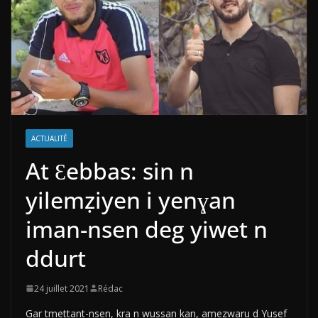
ACTUALITÉ
At Ɛebbas: sin n
yilemẓiyen i yenɣan
iman-nsen deg yiwet n
ddurt
24 juillet 2021
Rédac
Gar tmettant-nsen, kra n wussan kan, amezwaru d Yusef