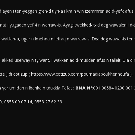
yen i ten-yeǧǧan gren-d tiɣri-a i kra n win izemmren ad d-yefk afus n 
emmat i yugaden ɣef 4 n warraw-is. Ayagi twekked-it-id deg wawalen i d-t
g waṭṭan-a, ugar n lmeḥna n lefraq n warraw-is. Dɣa deg wawal-is tenn
n, akked uselway n tɣiwant, i wakken ad d-mudden afus n tallelt. Ula d n
tte ) di cotizup ( https://www.cotizup.com/pournadiaboukhennoufa ).
r umiḍan n lbanka n tdukkla Tafat : 𝗕𝗡𝗔 𝗡°:001 00584 0200 001 
80, 0555 09 07 14, 0553 27 62 33 .