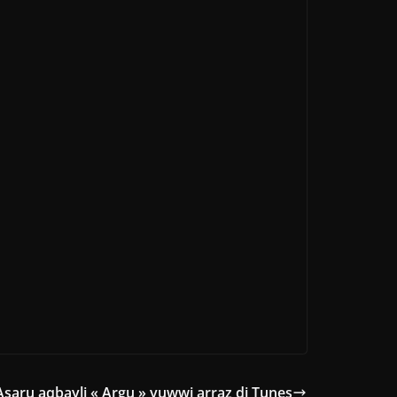
Asaru aqbayli « Argu » yuwwi arraz di Tunes