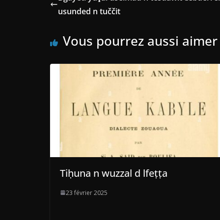
usunded n tuččit
Vous pourrez aussi aimer
Tiḥuna n wuzzal d lfeṭṭa
23 février 2025