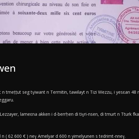
iwen
 tmeṭṭut seg tɣiwant n Termitin, tawilayt n Tizi Wezzu, i yesεan 48 
eggaru.
 Lezzayer, lameεna akken i d-berrḥen di tiɣri-nsen, di tmurt n Tturk f
zal n ( 62 600 € ) neɣ Amelyar d 600 n yimelyunen s tedrimt-nneɣ.