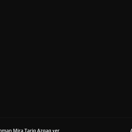
eḥman Mira Tariq Azqaq ɣer