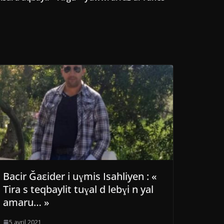
Bacir Ǧaεider i uɣmis Isahliyen : «
Tira s teqbaylit tuɣal d lebɣi n yal
amaru… »
5 avril 2021