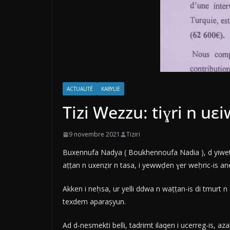
ACTUALITÉ
KABYLIE
Tizi Wezzu: tiɣri n uε
9 novembre 2021
Tiziri
Buxennufa Nadya ( Boukhennoufa Nadia ), d yiwet n
aṭṭan n uxenẓir n tasa, i yewwḍen ɣer weḥric-is an
Akken i neḥsa, ur yelli ddwa n waṭṭan-is di tmurt n
texdem aparaṣyun.
Ad d-nesmekti belli, tadrimt ilaqen i ucerreg-is, a