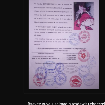
Bgayet: yuɣal uselmad n tesdawit Ɛebderr