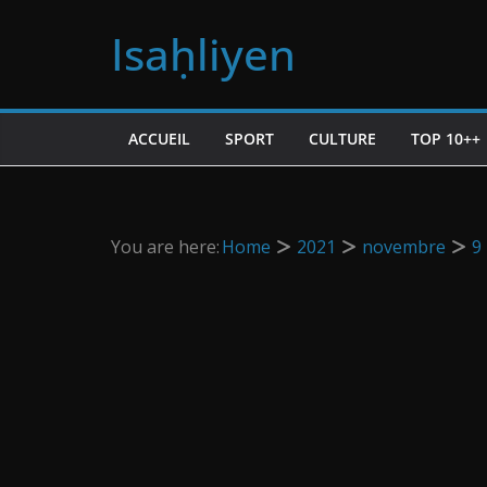
Passer
Isaḥliyen
au
contenu
ACCUEIL
SPORT
CULTURE
TOP 10++
You are here:
Home
2021
novembre
9