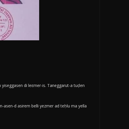
n yiseggasen di leεmer-is. Taneggarut-a tuḍen
kan-asen-d asirem belli yezmer ad teḥlu ma yella