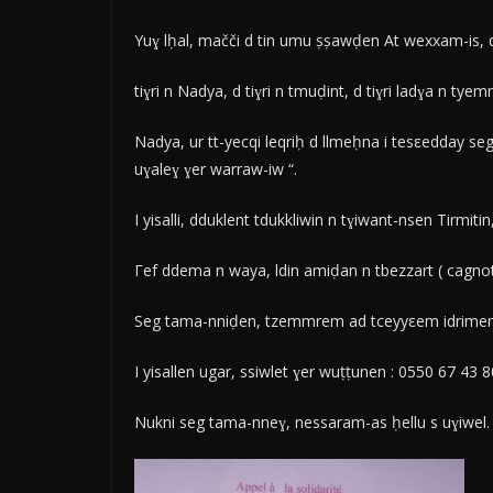
Yuɣ lḥal, mačči d tin umu ṣṣawḍen At wexxam-is, d a
tiɣri n Nadya, d tiɣri n tmuḍint, d tiɣri ladɣa n ty
Nadya, ur tt-yecqi leqriḥ d llmeḥna i tesεedday se
uɣaleɣ ɣer warraw-iw “.
I yisalli, dduklent tdukkliwin n tɣiwant-nsen Tirmiti
Γef ddema n waya, ldin amiḍan n tbezzart ( cagno
Seg tama-nniḍen, tzemmrem ad tceyyεem idrimen ɣe
I yisallen ugar, ssiwlet ɣer wuṭṭunen : 0550 67 43 
Nukni seg tama-nneɣ, nessaram-as ḥellu s uɣiwel.