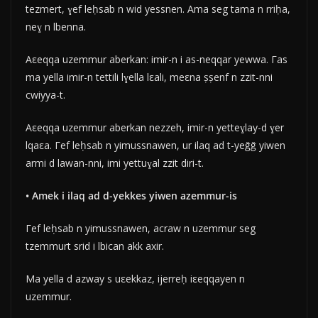
tezmert, ɣef leḥsab n wid yessnen. Ama seg tama n rriḥa,
neɣ n lbenna.
Aεeqqa uzemmur aberkan: imir-n i as-neqqar yewwa. Γas
ma yella imir-n tettili lɣella lεali, meεna ṣṣenf n zzit-nni
cwiyya-t.
Aεeqqa uzemmur aberkan nezzeh, imir-n yetteɣlay-d ɣer
lqaεa. Γef leḥsab n yimussnawen, ur ilaq ad t-yeǧǧ yiwen
armi d lawan-nni, imi yettuɣal zzit diri-t.
• Amek i ilaq ad d-yekkes yiwen azemmur-is
Γef leḥsab n yimussnawen, acraw n uzemmur seg
tzemmurt srid i lbican akk axir.
Ma yella d azway s uεekkaz, ijerreḥ iεeqqayen n
uzemmur.