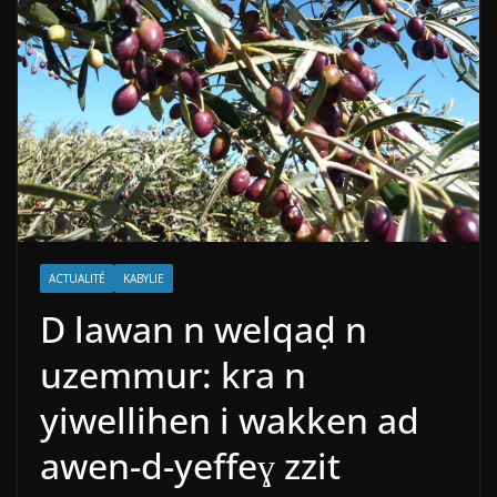
ACTUALITÉ
KABYLIE
D lawan n welqaḍ n
uzemmur: kra n
yiwellihen i wakken ad
awen-d-yeffeɣ zzit