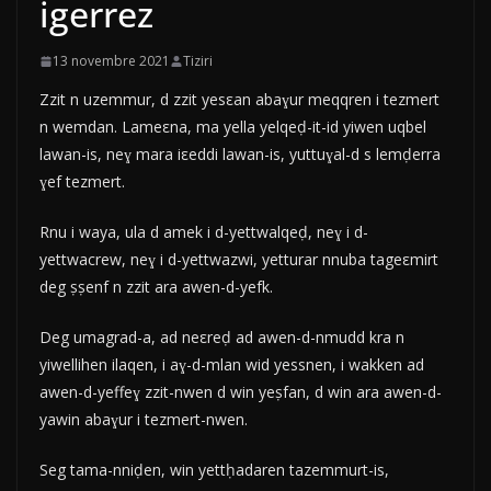
igerrez
13 novembre 2021
Tiziri
Zzit n uzemmur, d zzit yesεan abaɣur meqqren i tezmert
n wemdan. Lameεna, ma yella yelqeḍ-it-id yiwen uqbel
lawan-is, neɣ mara iεeddi lawan-is, yuttuɣal-d s lemḍerra
ɣef tezmert.
Rnu i waya, ula d amek i d-yettwalqeḍ, neɣ i d-
yettwacrew, neɣ i d-yettwazwi, yetturar nnuba tageεmirt
deg ṣṣenf n zzit ara awen-d-yefk.
Deg umagrad-a, ad neεreḍ ad awen-d-nmudd kra n
yiwellihen ilaqen, i aɣ-d-mlan wid yessnen, i wakken ad
awen-d-yeffeɣ zzit-nwen d win yeṣfan, d win ara awen-d-
yawin abaɣur i tezmert-nwen.
Seg tama-nniḍen, win yettḥadaren tazemmurt-is,