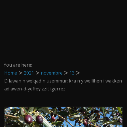
You are here:
Home
2021
novembre
13
D lawan n welqaḍ n uzemmur: kra n yiwellihen i wakken
ad awen-d-yeffeɣ zzit igerrez