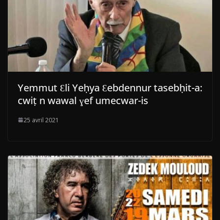
Yemmut Ɛli Yeḥya Ɛebdennur tasebḥit-a:
cwiṭ n wawal ɣef umecwar-is
25 avril 2021