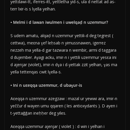
yettdawi-tt, iferres-itt, yettletha yid-s, ula d nettat ad as-
terr lxir-is s lɣella yelhan.
• Melmi i d lawan iwulmen i uwelqaḍ n uzemmur?
S udem amatu, alqaḍ n uzemmur yettili-d deg tegrest (
cettwa), meεna ɣef leḥsab n yimussnawen, igerrez
nezzeh ma yella-d gar tazwara n wembir, armi d taggara
d dujember. Ayagi acku, imir-n i yettili uzemmur yesεa ini
d ajenjar (violet), imir-n dɣa i d-yettak zzit yelhan, ɣas ma
yella tettenqas cwit lɣella-s.
• Ini n uεeqqa uzemmur, d ubaɣur-is
Aεeqqa n uzemmur azegzaw : mazal ur yewwi ara, imir-n
yeččur d wayen umu qqaren ( les antioxydants ). D ayen i
t-yettaǧǧan ineḥḥer deg yiles.
Aεeqqa uzemmur ajenjar ( violet ) : d win i yelhan i