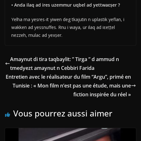
• Anda ilaq ad ires uzemmur uqbel ad yettwaεṣer ?
Yelha ma yesres-it yiwen deg tkajutin n uplastik yeflan, i
wakken ad yessnuffes. Rnu i waya, ur ilaq ad iεeṭṭel
nezzeh, mulac ad yexṣer.
Amaynut di tira taqbaylit: ” Tirga ” d ammud n
tmedyezt amaynut n Cebbiri Farida
Entretien avec le réalisateur du film “Argu”, primé en
Tunisie : « Mon film n’est pas une étude, mais une
fiction inspirée du réel »
Vous pourrez aussi aimer