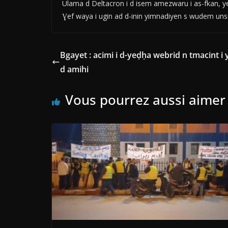
Ulama d Deltacron i d isem amezwaru i as-fkan, yez
Ɣef waya i ugin ad d-inin yimnadiyen s wudem unsi
Bgayet : acimi i d-yeḍḥa webrid n tmacint i
d amihi
Vous pourrez aussi aimer