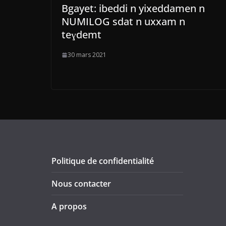
Bgayet: ibeddi n yixeddamen n
NUMILOG sdat n uxxam n
teɣdemt
30 mars 2021
Politique de confidentialité
Nous contacter
A propos