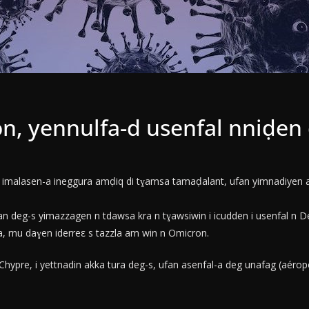
on, yennulfa-d usenfal nniḍe
en imalasen-a ineggura amḍiq di tɣamsa tamaḍalant, ufan yimnadiyen a
an deg-s yimazzagen n tdawsa kra n tɣawsiwin i icudden i usenfal n De
, rnu daɣen iderreε s tazzla am win n Omicron.
n Chypre, i yettnadin akka tura deg-s, ufan asenfal-a deg unafag (aéro