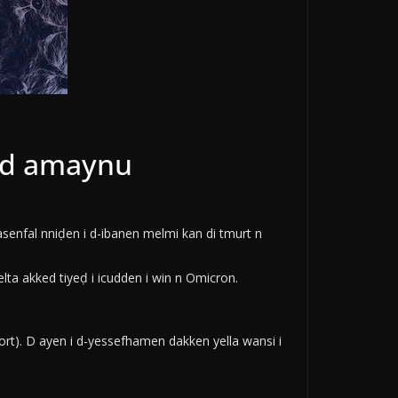
n d amaynu
senfal nniḍen i d-ibanen melmi kan di tmurt n
lta akked tiyeḍ i icudden i win n Omicron.
port). D ayen i d-yessefhamen dakken yella wansi i