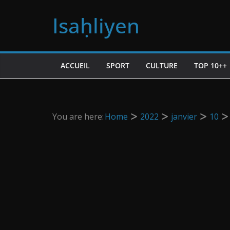
Passer
Isaḥliyen
au
contenu
ACCUEIL
SPORT
CULTURE
TOP 10++
You are here:
Home
2022
janvier
10