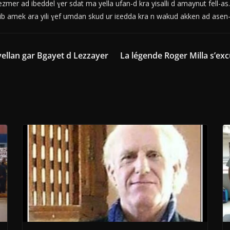
mer ad ibeddel ɣer sdat ma yella ufan-d kra yisalli d amaynut fell-as.
b amek ara yili ɣef umdan skud ur iεedda kra n wakud akken ad asen-d
 yellan gar Bgayet d Lezzayer
La légende Roger Milla s’ex