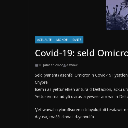
ACTUALITÉ
MONDE
SANTÉ
Covid-19: seld Omicr
10 janvier 2022
Azwaw
Seld (variant) asenfal Omicron n Covid-19 i yeṭṭf
Chypre.
Isem i as-yettunefken ar tura d Deltacron, acku uf
Yettusemma ad yili uvirus-a yewεer am win n Delta
Ɣef wawal n yiprufisuren n tebyulujit di tesdawit 
d-yusa, mačči dinna i d-yennulfa.