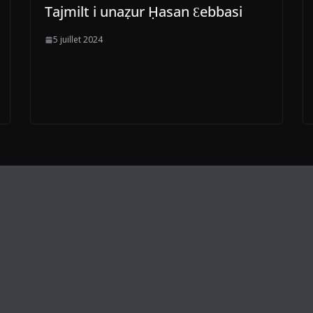
Tajmilt i unaẓur Ḥasan Ɛebbasi
5 juillet 2024