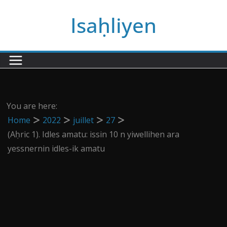
Passer
Isaḥliyen
au
contenu
You are here:
Home
2022
juillet
27
(Aḥric 1). Idles amatu: issin 10 n yiwellihen ara
yessnernin idles-ik amatu