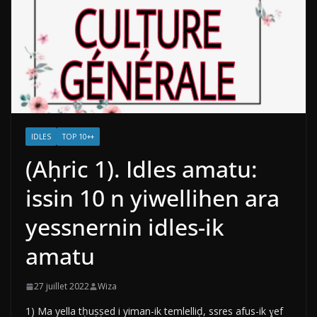
IDLES
TOP 10++
(Aḥric 1). Idles amatu:
issin 10 n yiwellihen ara
yessnernin idles-ik
amatu
27 juillet 2022
Wiza
1) Ma yella tḥuṣṣed i yiman-ik temlelliḍ, ssres afus-ik ɣef