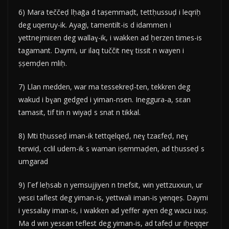
6) Mara teččeḍ lḥaǧa d taṣemmaḍt, tettḥussuḍ i leqriḥ
deg uqerruy-ik. Ayagi, tamentilt-is d idammen i
yettnejmiεen deg wallaɣ-ik, i wakken ad ḥerzen times-is
tagamant. Daymi, ur ilaq tuččit neɣ tissit n wayen i
ṣṣemḍen mliḥ.
7) Llan medden, war ma tessekreḍ-ten, tekkren deg
wakud i bɣan gedged i yiman-nsen. Ineggura-a, sεan
tamasit, tif tin n wiyaḍ s snat n tikkal.
8) Mti tḥusseḍ iman-ik tettqelqeḍ, neɣ tzaεfeḍ, neɣ
terwiḍ, cclil udem-ik s waman iṣemmaḍen, ad tḥusseḍ s
umgarad
9) Γef leḥsab n yemsujjiyen n tnefsit, win yettzuxxun, ur
yesεi taflest deg yiman-is, yettwali iman-is yenqeṣ. Daymi
i yessalay iman-is, i wakken ad yeffer ayen deg wacu ixuṣ.
Ma d win yesεan teflest deg yiman-is, ad tafeḍ ur iḥeqqer