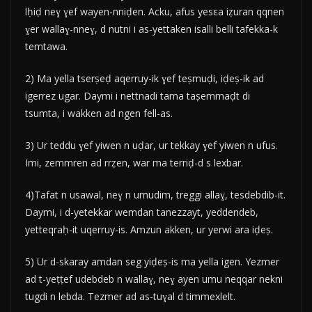
lḥiḍ neɣ ɣef wayen-nniḍen. Acku, afus yesεa iẓuran qqnen
ɣer wallaɣ-nneɣ, d nutni i as-yettaken isalli belli tafekka-k
temtawa.
2) Ma yella tserṣeḍ aqerruy-ik ɣef teṣmuḍi, iḍeṣ-ik ad
igerrez ugar. Daymi i nettnadi tama taṣemmaḍt di
tsumta, i wakken ad ngen fell-as.
3) Ur teddu ɣef yiwen n uḍar, ur tekkay ɣef yiwen n ufus.
Imi, zemmren ad rrẓen, war ma terriḍ-d s lexbar.
4)Tafat n usawal, neɣ n umudim, treggi allaɣ, tesdebdib-it.
Daymi, i d-yetekkar wemdan tanezzayt, yeddendeb,
yetteqraḥ-it uqerruy-is. Amzun akken, ur yerwi ara iḍeṣ.
5) Ur d-skaray amdan seg yiḍeṣ-is ma yella igen. Yezmer
ad t-yeṭṭef udebdeb n wallaɣ, neɣ ayen umu neqqar nekni
tugdi n lebda. Tezmer ad as-tuɣal d timmexlelt.