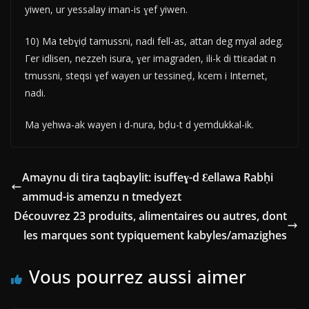
yiwen, ur yessalay iman-is ɣef yiwen.
10) Ma tebɣiḍ tamussni, nadi fell-as, attan deg myal adeg.
Γer idlisen, nezzeh isura, ɣer imagraden, ili-k di ttiεadat n
tmussni, steqsi ɣef wayen ur tessineḍ, kcem i Internet,
nadi.
Ma yehwa-ak wayen i d-nura, bḍu-t d yemdukkal-ik.
Amaynu di tira taqbaylit: isuffeɣ-d Ɛellawa Rabḥi
ammud-is amenzu n tmedyezt
Découvrez 23 produits, alimentaires ou autres, dont
les marques sont typiquement kabyles/amazighes
Vous pourrez aussi aimer