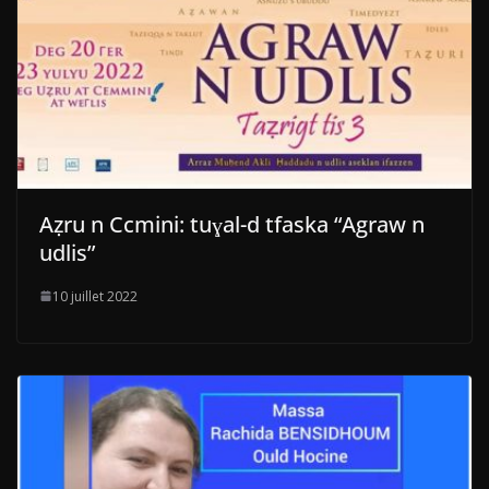
Aẓru n Ccmini: tuɣal-d tfaska “Agraw n
udlis”
10 juillet 2022