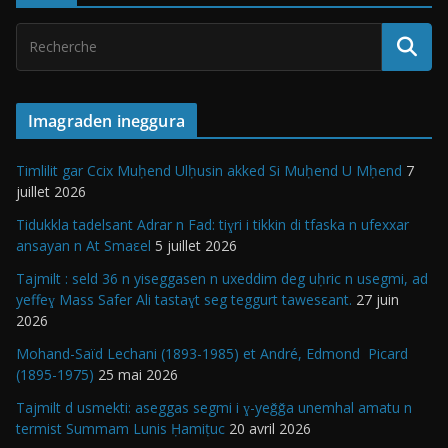
Imagraden ineggura
Timlilit gar Ccix Muḥend Ulḥusin akked Si Muḥend U Mḥend
7
juillet 2026
Tidukkla tadelsant Adrar n Fad: tiɣri i tikkin di tfaska n ufexxar
ansayan n At Smaεel
5 juillet 2026
Tajmilt : seld 36 n yiseggasen n uxeddim deg uḥric n usegmi, ad
yeffeɣ Mass Safer Ali tastaɣt seg teggurt tawesεant.
27 juin
2026
Mohand-Saïd Lechani (1893-1985) et André, Edmond Picard
(1895-1975)
25 mai 2026
Tajmilt d usmekti: aseggas segmi i ɣ-yeǧǧa unemhal amatu n
termist Summam Lunis Ḥamiṭuc
20 avril 2026