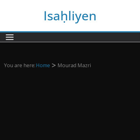
Passer
Isaḥliyen
au
contenu
You are here:
Home
Mourad Mazri