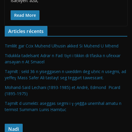
Isaḥliyen: azul,
Read More
Articles récents
Timlilit gar Ccix Muḥend Ulḥusin akked Si Muḥend U Mḥend
Tidukkla tadelsant Adrar n Fad: tiɣri i tikkin di tfaska n ufexxar
ansayan n At Smaεel
Tajmilt : seld 36 n yiseggasen n uxeddim deg uḥric n usegmi, ad
yeffeɣ Mass Safer Ali tastaɣt seg teggurt tawesεant.
Mohand-Saïd Lechani (1893-1985) et André, Edmond Picard
(1895-1975)
Tajmilt d usmekti: aseggas segmi i ɣ-yeǧǧa unemhal amatu n
termist Summam Lunis Ḥamiṭuc
Nadi