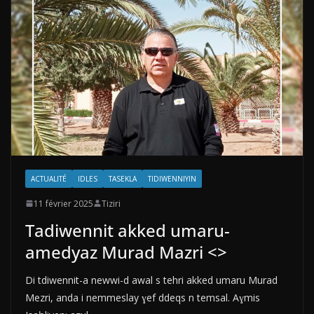
ACTUALITÉ
IDLES
TASEKLA
TIDIWENNIYIN
11 février 2025
Tiziri
Tadiwennit akked umaru-
amedyaz Murad Mazri <>
Di tdiwennit-a newwi-d awal s tehri akked umaru Murad
Mezri, anda i nemmeslay ɣef ddeqs n temsal. Aɣmis