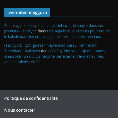
Iwenniten ineggura
Étiquetage en kabyle: un industriel inclut le kabyle dans ses
produits - Isaḥliyen
dans
Des appels tous azimuts pour inclure
le kabyle dans les emballages des produits commerciaux
(Tavidyut). Tizlit igerrzen n Lwennas Ɣassuli ɣef Tefsut
Taberkant - Isaḥliyen
dans
(Vidéo). Nouveau clip de Lounes
Ghassouli : un clip qui raconte parfaitement le malheur des
jeunes Kabyles exilés
Politique de confidentialité
Nous contacter