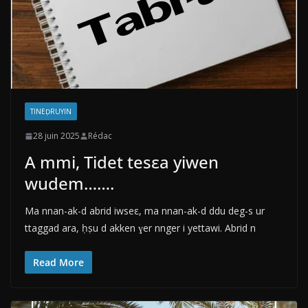
TINEḌRUYIN
28 juin 2025
Rédac
A mmi, Tidet tesεa yiwen
wudem…….
Ma nnan-ak-d abrid iwseε, ma nnan-ak-d ddu deg-s ur
ttaggad ara, ḥṣu d akken ɣer nnger i yettawi. Abrid n
Read More