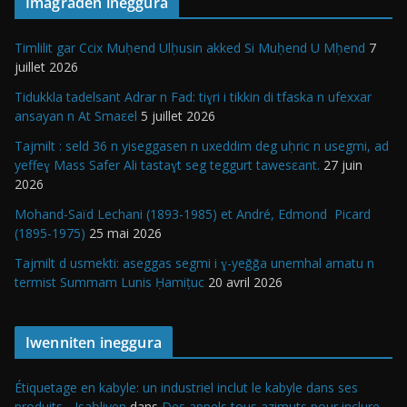
Imagraden ineggura
Timlilit gar Ccix Muḥend Ulḥusin akked Si Muḥend U Mḥend
7
juillet 2026
Tidukkla tadelsant Adrar n Fad: tiɣri i tikkin di tfaska n ufexxar
ansayan n At Smaεel
5 juillet 2026
Tajmilt : seld 36 n yiseggasen n uxeddim deg uḥric n usegmi, ad
yeffeɣ Mass Safer Ali tastaɣt seg teggurt tawesεant.
27 juin
2026
Mohand-Saïd Lechani (1893-1985) et André, Edmond Picard
(1895-1975)
25 mai 2026
Tajmilt d usmekti: aseggas segmi i ɣ-yeǧǧa unemhal amatu n
termist Summam Lunis Ḥamiṭuc
20 avril 2026
Iwenniten ineggura
Étiquetage en kabyle: un industriel inclut le kabyle dans ses
produits - Isaḥliyen
dans
Des appels tous azimuts pour inclure