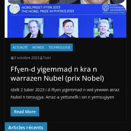
ACTUALITÉ
MONDE
TECHNOLOGIE
3 octobre 2023
Tiziri
Ffɣen-d yigemmaḍ n kra n
warrazen Nubel (prix Nobel)
Iḍelli 2 ṭuber 2023 i d-ffɣen yigemmaḍ n wid yewwin arraz
Nubel n tensujjya. Arraz-a yettunefk i sin n yemsujjiyen
Read More
Articles récents