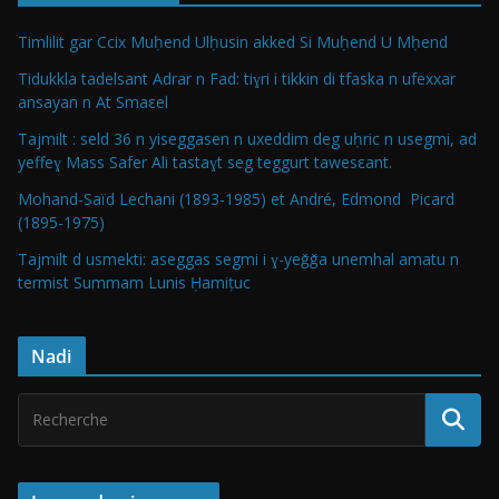
Timlilit gar Ccix Muḥend Ulḥusin akked Si Muḥend U Mḥend
Tidukkla tadelsant Adrar n Fad: tiɣri i tikkin di tfaska n ufexxar
ansayan n At Smaεel
Tajmilt : seld 36 n yiseggasen n uxeddim deg uḥric n usegmi, ad
yeffeɣ Mass Safer Ali tastaɣt seg teggurt tawesεant.
Mohand-Saïd Lechani (1893-1985) et André, Edmond Picard
(1895-1975)
Tajmilt d usmekti: aseggas segmi i ɣ-yeǧǧa unemhal amatu n
termist Summam Lunis Ḥamiṭuc
Nadi