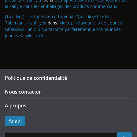
le kabyle dans les emballages des produits commerciaux
(Tavidyut). Tizlit igerrzen n Lwennas Ɣassuli ɣef Tefsut
Taberkant - Isaḥliyen
dans
(Vidéo). Nouveau clip de Lounes
Ghassouli : un clip qui raconte parfaitement le malheur des
jeunes Kabyles exilés
Politique de confidentialité
Nous contacter
A propos
Anadi