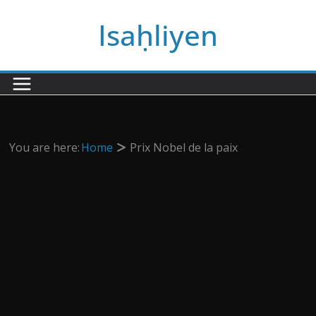
Passer
Isaḥliyen
au
contenu
You are here:
Home
Prix Nobel de la paix