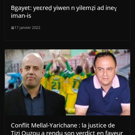
Bgayet: yeεreḍ yiwen n yilemẓi ad ineɣ
iman-is
17 janvier 2022
Conflit Mellal-Yarichane : la justice de
Tizi Ouzou a rendu son verdict en faveur