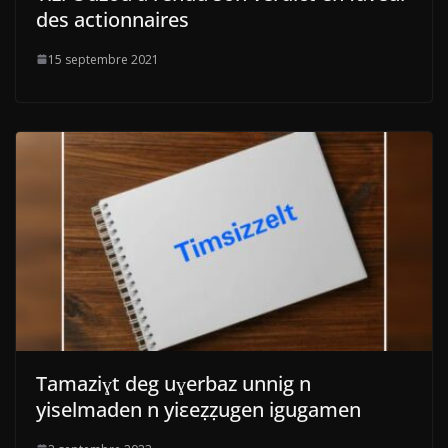
des actionnaires
15 septembre 2021
Tamaziɣt deg uɣerbaz unnig n
yiselmaden n yiεeẓẓugen igugamen