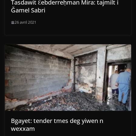
Tasdawit Ɛebderreḥman Mira: tajmilt i
Ǧamel Sabri
26 avril 2021
Bgayet: tender tmes deg yiwen n
wexxam