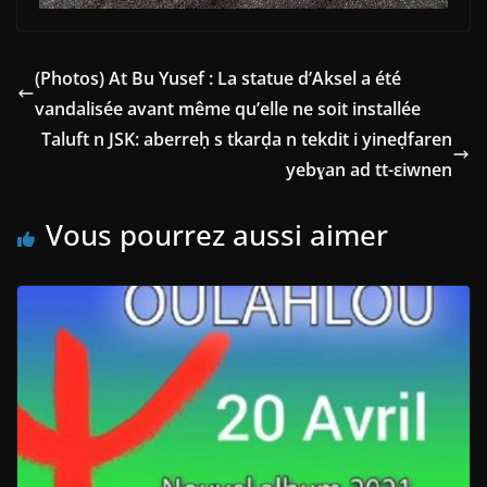
(Photos) At Bu Yusef : La statue d’Aksel a été
vandalisée avant même qu’elle ne soit installée
Taluft n JSK: aberreḥ s tkarḍa n tekdit i yineḍfaren
yebɣan ad tt-εiwnen
Vous pourrez aussi aimer