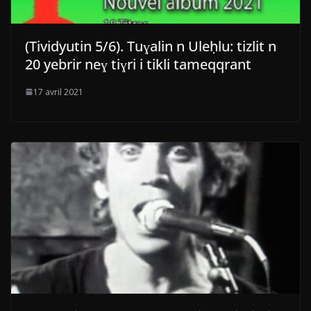
(Tividyutin 5/6). Tuɣalin n Uleḥlu: tizlit n
20 yebrir neɣ tiɣri i tikli tameqqrant
17 avril 2021