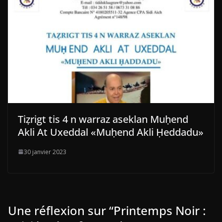
Tiẓrigt tis 4 n warraz aseklan Muḥend
Akli At Uxeddal «Muḥend Akli Ḥeddadu»
30 janvier 2023
Une réflexion sur “
Printemps Noir :