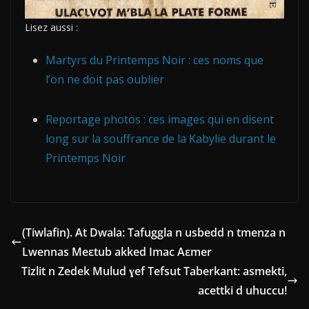
Lisez aussi :
Martyrs du Printemps Noir : ces noms que
l’on ne doit pas oublier
Reportage photos : ces images qui en disent
long sur la souffrance de la Kabylie durant le
Printemps Noir
(Tiwlafin). At Dwala: Tafuggla n usbedd n tmenza n
Lwennas Meεtub akked Imac Aεmer
Tizlit n Zedek Mulud ɣef Tefsut Taberkant: asmekti,
acettki d uhuccu!