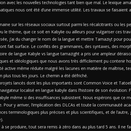
ation avec les nouvelles technologies tant bien que mal. Le lexique 
ques nous ont été d’une immense utilité. Les travaux se faisaient 
 domaine sur les réseaux sociaux surtout parmi les récalcitrants ou le
u le thème, que ce soit en Kabylie ou ailleurs pour vulgariser ces tra
lisée, j’ai du changer le nom de la langue et mettre Tamaziɣt pour po
 ont fait surface. Le conflits des grammaires, des syntaxes, des morp
stoire de langue Kabyle vs langue tamazight a pris une ampleur déraiso
ques et idéologiques que nous avons très difficilement pu contenir ho
tive même réduite malgré les lacunes en matière de maîtrise, techn
 plus tous les jours. Le chemin a été défriché.
projets lancés dont les plus importants sont Common Voice et Tatoeba
navigateur localisé en langue kabyle dans l’histoire de son évolution: F
 kabyle même si des insuffisances subsistent. Nous espérons que ce 
. Pour y arriver, l’implication des DLCAs et toute la communauté ac
es terminologiques plus précises et plus scientifiques, et de l’autre, 
).
à se produire, tout sera remis à zéro dans au plus tard 5 ans. Il ne fau