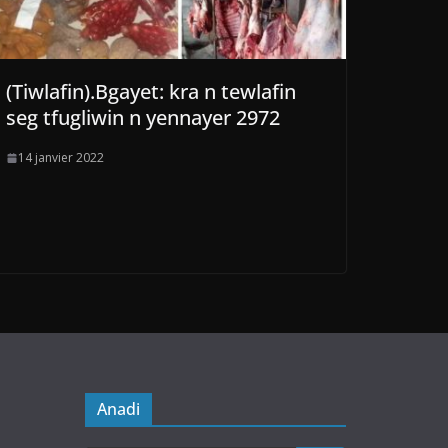
(Tiwlafin).Bgayet: kra n tewlafin
seg tfugliwin n yennayer 2972
14 janvier 2022
Anadi