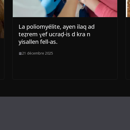
La poliomyélite, ayen ilaq ad
teẓrem ɣef ucraḍ-is d kra n
yisallen fell-as.
21 décembre 2025