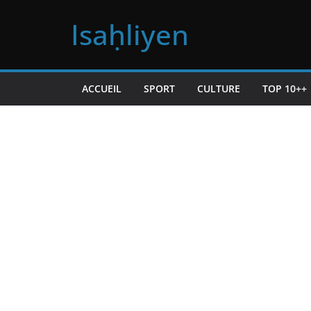
Passer
Isaḥliyen
au
contenu
ACCUEIL
SPORT
CULTURE
TOP 10++