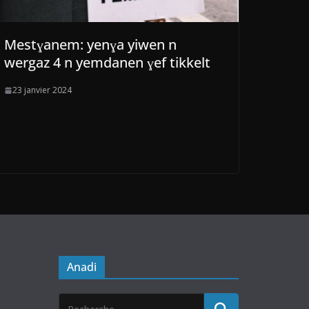
Mestɣanem: yenɣa yiwen n
wergaz 4 n yemdanen ɣef tikkelt
23 janvier 2024
Anadi