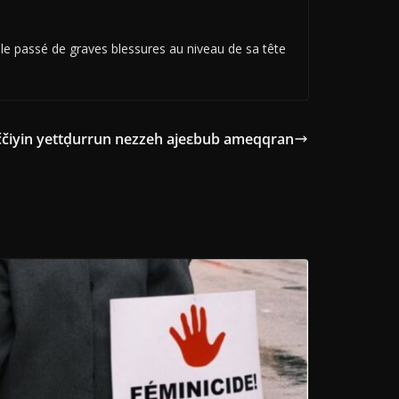
le passé de graves blessures au niveau de sa tête
uččiyin yettḍurrun nezzeh ajeεbub ameqqran