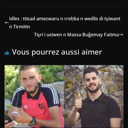
Idles : ttiεad amezwaru n rreḥba n wedlis di tɣiwant
n Tirmitin
Tiɣri i uεiwen n Massa Buǧemay Fatima
Vous pourrez aussi aimer