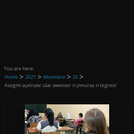
You are here:
Home
2021
décembre
20
Asegmi aɣelnaw: ulac awexxer n yimuraṣ n tegrest