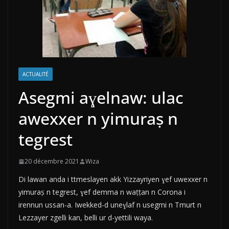
ACTUALITÉ
Asegmi aɣelnaw: ulac
awexxer n yimuraṣ n
tegrest
20 décembre 2021
Wiza
Di lawan anda i ttmeslayen akk Yizzayriyen ɣef uwexxer n
yimuraṣ n tegrest, ɣef demma n waṭṭan n Corona i
irennun ussan-a. Iwekked-d uneɣlaf n usegmi n Tmurt n
Lezzayer zgelli kan, belli ur d-yettili waya.