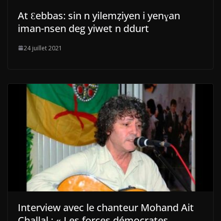
At Ɛebbas: sin n yilemẓiyen i yenɣan
iman-nsen deg yiwet n ddurt
24 juillet 2021
Interview avec le chanteur Mohand Ait
Challal : « Les forces démocrates