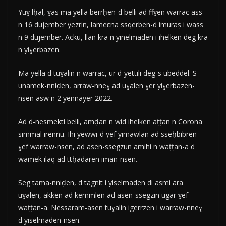
Yuɣ lḥal, ɣas ma yella berrḥen-d belli ad ffɣen warrac ass
n 16 dujember yezrin, lameεna ssqerben-d imuraṣ i wass
n 9 dujember. Acku, llan kra n yinelmaden i ihelken deg kra
n yiɣerbazen.
Ma yella d tuɣalin n warrac, ur d-yettili deg-s ubeddel. S
unamek-nniḍen, arraw-nneɣ ad uɣalen ɣer yiɣerbazen-
nsen asw n 2 yennayer 2022.
Ad d-nesmekti belli, amḍan n wid ihelken aṭṭan n Corona
simmal irennu. Ihi yewwi-d ɣef yimawlan ad sseḥbibren
ɣef warraw-nsen, ad asen-ssegzun amihi n waṭṭan-a d
wamek ilaq ad ttḥadaren iman-nsen.
Seg tama-nniḍen, d tagnit i yiselmaden di asmi ara
uɣalen, akken ad kemmlen ad asen-ssegzin ugar ɣef
waṭṭan-a. Nessaram-asen tuɣalin igerrzen i warraw-nneɣ
d yiselmaden-nsen.