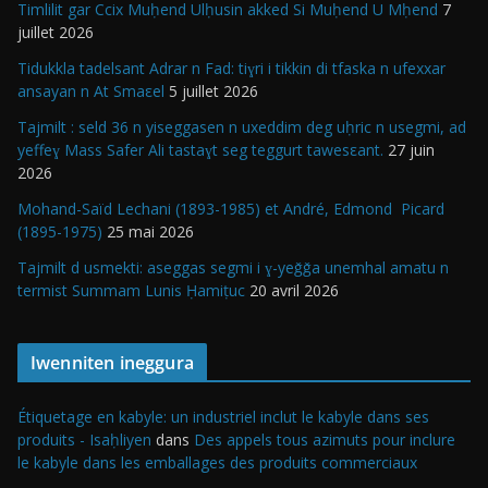
Timlilit gar Ccix Muḥend Ulḥusin akked Si Muḥend U Mḥend
7
juillet 2026
Tidukkla tadelsant Adrar n Fad: tiɣri i tikkin di tfaska n ufexxar
ansayan n At Smaεel
5 juillet 2026
Tajmilt : seld 36 n yiseggasen n uxeddim deg uḥric n usegmi, ad
yeffeɣ Mass Safer Ali tastaɣt seg teggurt tawesεant.
27 juin
2026
Mohand-Saïd Lechani (1893-1985) et André, Edmond Picard
(1895-1975)
25 mai 2026
Tajmilt d usmekti: aseggas segmi i ɣ-yeǧǧa unemhal amatu n
termist Summam Lunis Ḥamiṭuc
20 avril 2026
Iwenniten ineggura
Étiquetage en kabyle: un industriel inclut le kabyle dans ses
produits - Isaḥliyen
dans
Des appels tous azimuts pour inclure
le kabyle dans les emballages des produits commerciaux