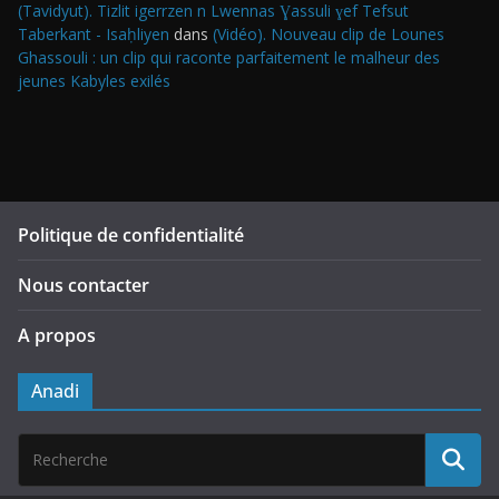
(Tavidyut). Tizlit igerrzen n Lwennas Ɣassuli ɣef Tefsut
Taberkant - Isaḥliyen
dans
(Vidéo). Nouveau clip de Lounes
Ghassouli : un clip qui raconte parfaitement le malheur des
jeunes Kabyles exilés
Politique de confidentialité
Nous contacter
A propos
Anadi