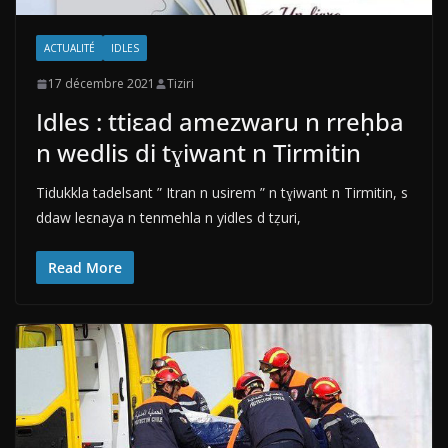
ACTUALITÉ
IDLES
17 décembre 2021
Tiziri
Idles : ttiεad amezwaru n rreḥba
n wedlis di tɣiwant n Tirmitin
Tidukkla tadelsant ” Itran n usirem ” n tɣiwant n Tirmitin, s
ddaw leεnaya n tenmehla n yidles d tẓuri,
Read More