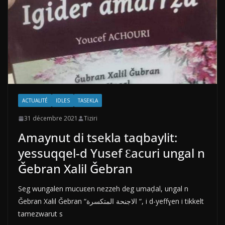
ACTUALITÉ
IDLES
TASEKLA
31 décembre 2021
Tiziri
Amaynut di tsekla taqbaylit:
yessuqqel-d Yusef Ɛacuri ungal n
Ǧebran Xalil Ǧebran
Seg wungalen mucuεen nezzeh deg umaḍal, ungal n
Ǧebran Xalil Ǧebran “الاجنحة المتكسرة “, i d-yeffɣen i tikkelt
tamezwarut s