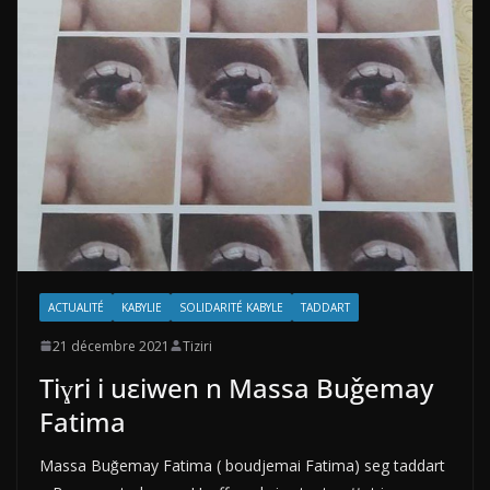
ACTUALITÉ
KABYLIE
SOLIDARITÉ KABYLE
TADDART
21 décembre 2021
Tiziri
Tiɣri i uεiwen n Massa Buǧemay
Fatima
Massa Buǧemay Fatima ( boudjemai Fatima) seg taddart