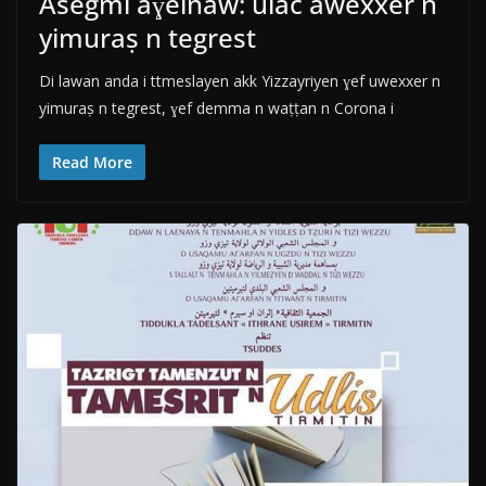
Asegmi aɣelnaw: ulac awexxer n
yimuraṣ n tegrest
Di lawan anda i ttmeslayen akk Yizzayriyen ɣef uwexxer n
yimuraṣ n tegrest, ɣef demma n waṭṭan n Corona i
Read More