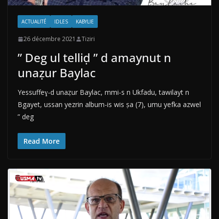
ACTUALITÉ
IDLES
KABYLIE
26 décembre 2021
Tiziri
” Deg ul telliḍ ” d amaynut n
unaẓur Baylac
Yessuffeɣ-d unaẓur Baylac, mmi-s n Ukfadu, tawilayt n
Bgayet, ussan yezrin album-is wis ṣa (7), umu yefka azwel
” deg
Read More