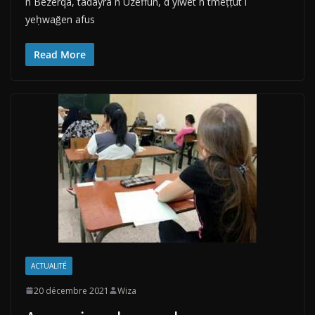
n Bezerqa, tadayra n Uzeffun, d yiwet n tmeṭṭut i
yeḥwaǧen afus
Read More
ACTUALITÉ
20 décembre 2021
Wiza