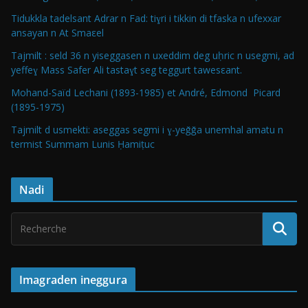
Tidukkla tadelsant Adrar n Fad: tiɣri i tikkin di tfaska n ufexxar
ansayan n At Smaεel
Tajmilt : seld 36 n yiseggasen n uxeddim deg uḥric n usegmi, ad
yeffeɣ Mass Safer Ali tastaɣt seg teggurt tawesεant.
Mohand-Saïd Lechani (1893-1985) et André, Edmond Picard
(1895-1975)
Tajmilt d usmekti: aseggas segmi i ɣ-yeǧǧa unemhal amatu n
termist Summam Lunis Ḥamiṭuc
Nadi
Imagraden ineggura