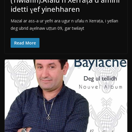
idetti ɣef yinehharen
Mazal ar ass-a ur yefri ara ugur n ufalu n Xerraṭa, i yellan
deg ubrid aɣelnaw uṭṭun 09, gar twilayt
Read More