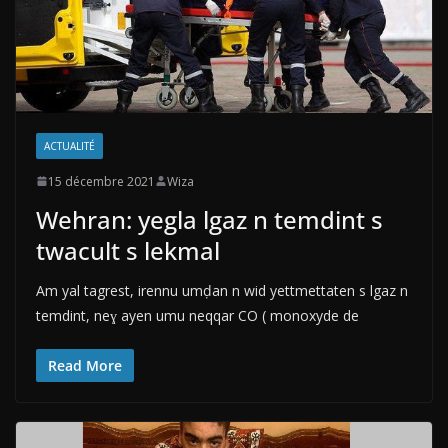
ACTUALITÉ
15 décembre 2021
Wiza
Wehran: yegla lgaz n temdint s
twacult s lekmal
Am yal tagrest, irennu umḍan n wid yettmettaten s lgaz n
temdint, neɣ ayen umu neqqar CO ( monoxyde de
Read More