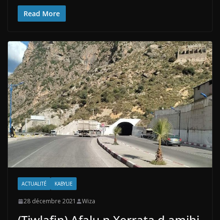
Read More
ACTUALITÉ
KABYLIE
28 décembre 2021
Wiza
(Tiwlafin).Afalu n Xerraṭa d amihi