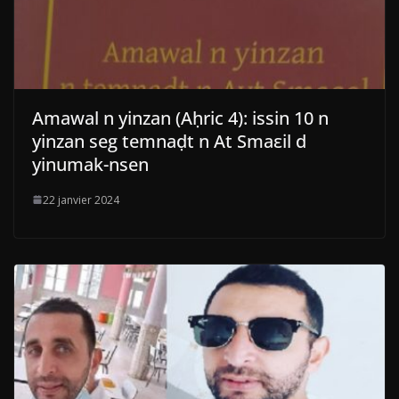
Amawal n yinzan (Aḥric 4): issin 10 n
yinzan seg temnaḍt n At Smaεil d
yinumak-nsen
22 janvier 2024