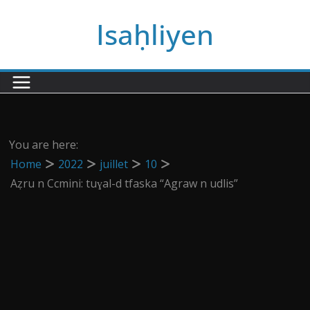
Passer
Isaḥliyen
au
contenu
You are here:
Home
2022
juillet
10
Aẓru n Ccmini: tuɣal-d tfaska “Agraw n udlis”