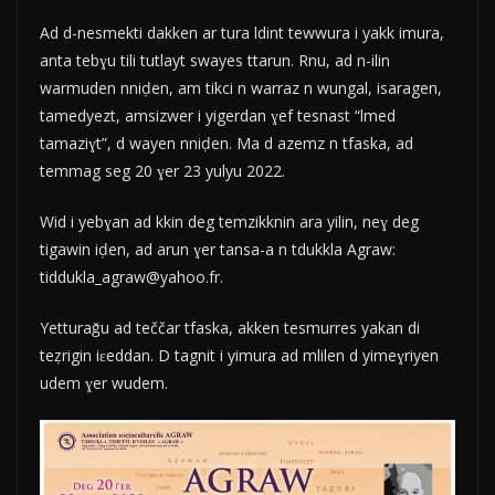
Ad d-nesmekti dakken ar tura ldint tewwura i yakk imura,
anta tebɣu tili tutlayt swayes ttarun. Rnu, ad n-ilin
warmuden nniḍen, am tikci n warraz n wungal, isaragen,
tamedyezt, amsizwer i yigerdan ɣef tesnast “lmed
tamaziɣt”, d wayen nniḍen. Ma d azemz n tfaska, ad
temmag seg 20 ɣer 23 yulyu 2022.
Wid i yebɣan ad kkin deg temzikknin ara yilin, neɣ deg
tigawin iḍen, ad arun ɣer tansa-a n tdukkla Agraw:
tiddukla_agraw@yahoo.fr.
Yetturaǧu ad teččar tfaska, akken tesmurres yakan di
teẓrigin iɛeddan. D tagnit i yimura ad mlilen d yimeɣriyen
udem ɣer wudem.