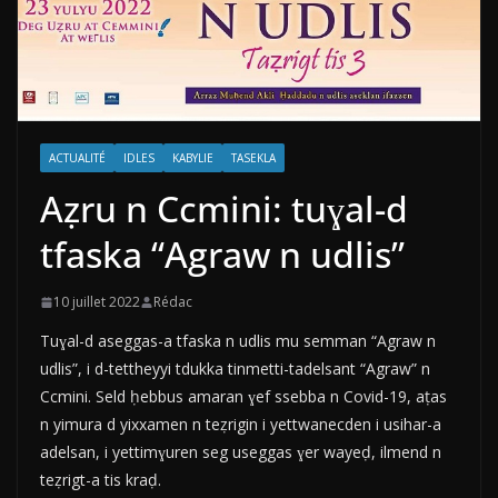
ACTUALITÉ
IDLES
KABYLIE
TASEKLA
Aẓru n Ccmini: tuɣal-d
tfaska “Agraw n udlis”
10 juillet 2022
Rédac
Tuɣal-d aseggas-a tfaska n udlis mu semman “Agraw n
udlis”, i d-tettheyyi tdukka tinmetti-tadelsant “Agraw” n
Ccmini. Seld ḥebbus amaran ɣef ssebba n Covid-19, aṭas
n yimura d yixxamen n teẓrigin i yettwanecden i usihar-a
adelsan, i yettimɣuren seg useggas ɣer wayeḍ, ilmend n
teẓrigt-a tis kraḍ.