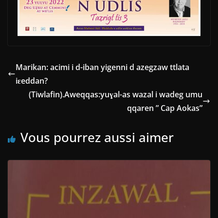
Marikan: acimi i d-iban yigenni d azegzaw ttlata
iɛeddan?
(Tiwlafin).Aweqqas:yuɣal-as wazal i wadeg umu
qqaren ” Cap Aokas”
Vous pourrez aussi aimer