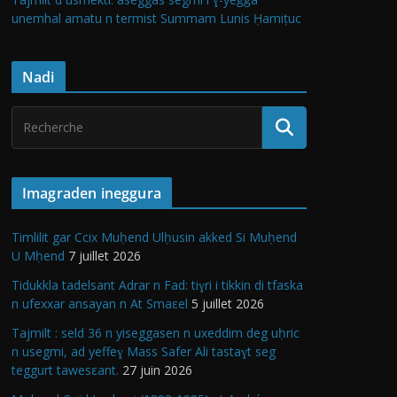
unemhal amatu n termist Summam Lunis Ḥamiṭuc
Nadi
Imagraden ineggura
Timlilit gar Ccix Muḥend Ulḥusin akked Si Muḥend
U Mḥend
7 juillet 2026
Tidukkla tadelsant Adrar n Fad: tiɣri i tikkin di tfaska
n ufexxar ansayan n At Smaεel
5 juillet 2026
Tajmilt : seld 36 n yiseggasen n uxeddim deg uḥric
n usegmi, ad yeffeɣ Mass Safer Ali tastaɣt seg
teggurt tawesεant.
27 juin 2026