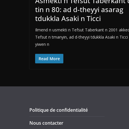
Asmekti n Tefsut Taberkant 
tin n 80: ad d-theyyi asarag
tdukkla Asaki n Ticci
Ilmend n usmekti n Tefsut Taberkant n 2001 akke
Tefsut n tmanyin, ad d-theyyi tdukkla Asaki n Ticci
yiwen n
Read More
Politique de confidentialité
Nous contacter