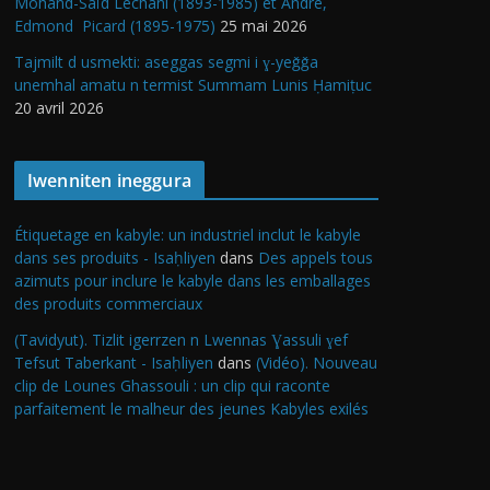
Mohand-Saïd Lechani (1893-1985) et André,
Edmond Picard (1895-1975)
25 mai 2026
Tajmilt d usmekti: aseggas segmi i ɣ-yeǧǧa
unemhal amatu n termist Summam Lunis Ḥamiṭuc
20 avril 2026
Iwenniten ineggura
Étiquetage en kabyle: un industriel inclut le kabyle
dans ses produits - Isaḥliyen
dans
Des appels tous
azimuts pour inclure le kabyle dans les emballages
des produits commerciaux
(Tavidyut). Tizlit igerrzen n Lwennas Ɣassuli ɣef
Tefsut Taberkant - Isaḥliyen
dans
(Vidéo). Nouveau
clip de Lounes Ghassouli : un clip qui raconte
parfaitement le malheur des jeunes Kabyles exilés