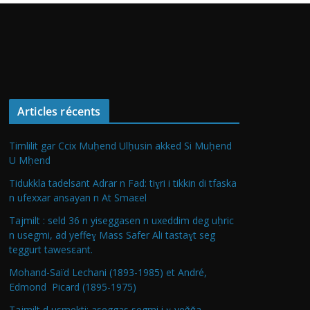
Articles récents
Timlilit gar Ccix Muḥend Ulḥusin akked Si Muḥend
U Mḥend
Tidukkla tadelsant Adrar n Fad: tiɣri i tikkin di tfaska
n ufexxar ansayan n At Smaεel
Tajmilt : seld 36 n yiseggasen n uxeddim deg uḥric
n usegmi, ad yeffeɣ Mass Safer Ali tastaɣt seg
teggurt tawesεant.
Mohand-Saïd Lechani (1893-1985) et André,
Edmond Picard (1895-1975)
Tajmilt d usmekti: aseggas segmi i ɣ-yeǧǧa