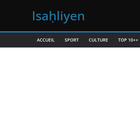
Passer
Isaḥliyen
au
contenu
ACCUEIL
SPORT
CULTURE
TOP 10++