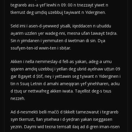
tegrareb ass-a ɣef lewhi n 09: 00 n tnezzayt yiwet n
tkerrust deg umḍiq uzebbuj taɣiwant n Yiderginen.
Seld imi i asen-d-yewweḍ yisalli, iqeddacen n uḥuddu
aɣarim uzzlen ɣer wadeg-nni, meεna ufan tawaɣit teḍra.
Sin n yimdanen i yemmuten d iwetman di sin. Dɣa
ssufɣen-ten-id wwin-ten i sbiṭar.
Akken i nella nemmeslay-d fell-as yakan, adeg-a umu
qqaren amḍiq uzebbuj i yellan deg ubrid aɣelnaw uṭṭun 09
gar Bgayet d Ṣtif, neɣ i yettawin seg tɣiwant n Yiderginen i
tin n Ssuq Letnin d amahi ameqqran ɣef yinehharen, acku
d ṭṭuq ur nettwafreg akken iwata. Taɣellist deg-s txus
nezzeh.
Ad d-nesmekti belli mačči d tikkelt tamezwarut i tegrareb
syin tkerrust, llan yisehwa i d-yeḍran yakan iseggasen
yezrin. Daymi wid teεna temsalt ilaq ad d-gren iman-nsen