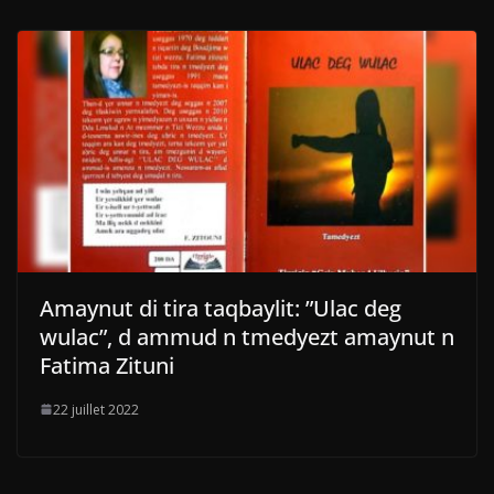
Amaynut di tira taqbaylit: ”Ulac deg
wulac”, d ammud n tmedyezt amaynut n
Fatima Zituni
22 juillet 2022