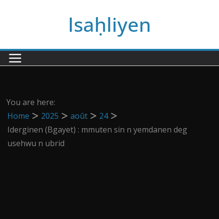
Passer
Isaḥliyen
au
contenu
You are here:
Home
2025
août
24
Iderginen (Bgayet) : mmuten sin n yemdanen deg
usehwu n ubrid