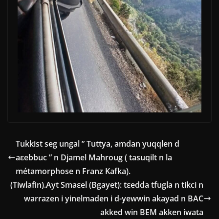
Tukkist seg ungal ” Tuttya, amdan yuqqlen d
aεebbuc ” n Djamel Mahroug ( tasuqilt n la
métamorphose n Franz Kafka).
(Tiwlafin).Ayt Smaεel (Bgayet): tεedda tfugla n tikci n
warrazen i yinelmaden i d-yewwin akayad n BAC
akked win BEM akken iwata