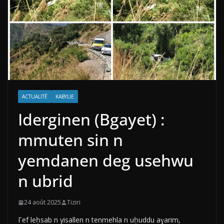
ACTUALITÉ
KABYLIE
Iderginen (Bgayet) :
mmuten sin n
yemdanen deg usehwu
n ubrid
24 août 2025
Tiziri
Γef leḥsab n yisallen n tenmehla n uḥuddu aɣarim,