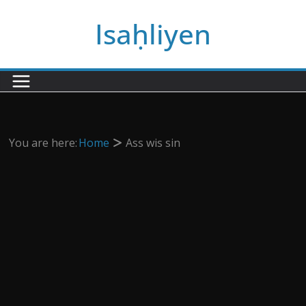
Passer
Isaḥliyen
au
contenu
You are here:
Home
Ass wis sin