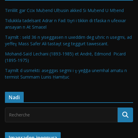
Timlilit gar Ccix Muḥend Ulḥusin akked Si Muḥend U Mḥend
Tidukkla tadelsant Adrar n Fad: tiɣri i tikkin di tfaska n ufexxar
ansayan n At Smaεel
Tajmilt : seld 36 n yiseggasen n uxeddim deg uḥric n usegmi, ad
yeffeɣ Mass Safer Ali tastaɣt seg teggurt tawesεant.
Mohand-Saïd Lechani (1893-1985) et André, Edmond Picard
(1895-1975)
Tajmilt d usmekti: aseggas segmi i ɣ-yeǧǧa unemhal amatu n
termist Summam Lunis Ḥamiṭuc
Nadi
Imagraden ineggura