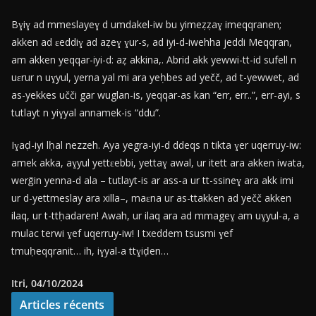
Bɣiɣ ad mmeslayeɣ d umdakel-iw bu yimeẓẓaɣ imeqqranen;
akken ad ɛeddiɣ ad aẓeɣ ɣur-s, ad iyi-d-iwehha jeddi Meqqran,
am akken yeqqar-iyi-d: aẓ akkina,. Abrid akk yewwi-tt-id sufell n
uɛrur n uɣyul, yerna yal mi ara yeḥbes ad yečč, ad t-yewwet, ad
as-yekkes učči gar wuglan-is, yeqqar-as kan “err, err..”, err-ayi, s
tutlayt n yiɣyal annamek-is “ddu”.
Iɣaḍ-iyi lḥal nezzeh. Aya yegra-iyi-d ddeqs n tikta ɣer uqerruy-iw:
amek akka, aɣyul yettɛebbi, yettaɣ awal, ur itett ara akken iwata,
werǧin yenna-d ala – tutlayt-is ar ass-a ur tt-ssineɣ ara akk imi
ur d-yettmeslay ara xilla–, maɛna ur as-ttakken ad yečč akken
ilaq, ur t-ttḥadaren! Awah, ur ilaq ara ad mmageɣ am uɣyul-a, a
mulac terwi ɣef uqerruy-iw! I txeddem tsusmi ɣef
tmuḥeqqranit… ih, iɣyal-a ttɣiḍen…
Itri, 04/10/2024
Articles récents