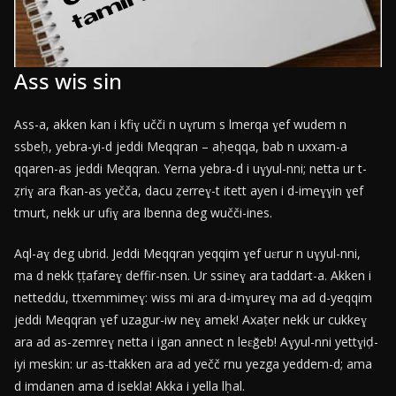
Ass wis sin
Ass-a, akken kan i kfiɣ učči n uɣrum s lmerqa ɣef wudem n
ssbeḥ, yebra-yi-d jeddi Meqqran – aḥeqqa, bab n uxxam-a
qqaren-as jeddi Meqqran. Yerna yebra-d i uɣyul-nni; netta ur t-
ẓriɣ ara fkan-as yečča, dacu ẓerreɣ-t itett ayen i d-imeɣɣin ɣef
tmurt, nekk ur ufiɣ ara lbenna deg wučči-ines.
Aql-aɣ deg ubrid. Jeddi Meqqran yeqqim ɣef uɛrur n uɣyul-nni,
ma d nekk ṭṭafareɣ deffir-nsen. Ur ssineɣ ara taddart-a. Akken i
netteddu, ttxemmimeɣ: wiss mi ara d-imɣureɣ ma ad d-yeqqim
jeddi Meqqran ɣef uzagur-iw neɣ amek! Axaṭer nekk ur cukkeɣ
ara ad as-zemreɣ netta i igan annect n leɛǧeb! Aɣyul-nni yettɣiḍ-
iyi meskin: ur as-ttakken ara ad yečč rnu yezga yeddem-d; ama
d imdanen ama d isekla! Akka i yella lḥal.