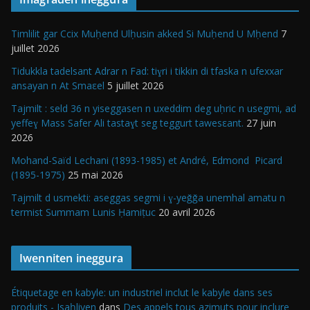
Timlilit gar Ccix Muḥend Ulḥusin akked Si Muḥend U Mḥend
7
juillet 2026
Tidukkla tadelsant Adrar n Fad: tiɣri i tikkin di tfaska n ufexxar
ansayan n At Smaεel
5 juillet 2026
Tajmilt : seld 36 n yiseggasen n uxeddim deg uḥric n usegmi, ad
yeffeɣ Mass Safer Ali tastaɣt seg teggurt tawesεant.
27 juin
2026
Mohand-Saïd Lechani (1893-1985) et André, Edmond Picard
(1895-1975)
25 mai 2026
Tajmilt d usmekti: aseggas segmi i ɣ-yeǧǧa unemhal amatu n
termist Summam Lunis Ḥamiṭuc
20 avril 2026
Iwenniten ineggura
Étiquetage en kabyle: un industriel inclut le kabyle dans ses
produits - Isaḥliyen
dans
Des appels tous azimuts pour inclure