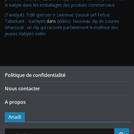
le kabyle dans les emballages des produits commerciaux
(Tavidyut). Tizlit igerrzen n Lwennas Ɣassuli ɣef Tefsut
Taberkant - Isaḥliyen
dans
(Vidéo). Nouveau clip de Lounes
Ghassouli : un clip qui raconte parfaitement le malheur des
jeunes Kabyles exilés
Politique de confidentialité
Nous contacter
A propos
Anadi