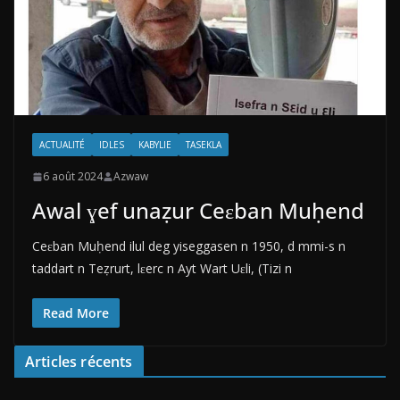
ACTUALITÉ
IDLES
KABYLIE
TASEKLA
6 août 2024
Azwaw
Awal ɣef unaẓur Ceɛban Muḥend
Ceɛban Muḥend ilul deg yiseggasen n 1950, d mmi-s n
taddart n Teẓrurt, lɛerc n Ayt Wart Uɛli, (Tizi n
Read More
Articles récents