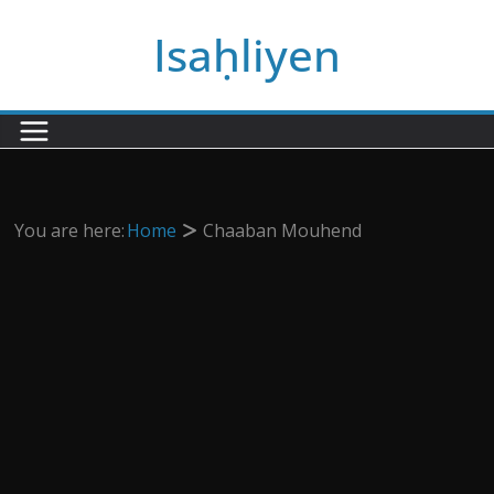
Passer
Isaḥliyen
au
contenu
You are here:
Home
Chaaban Mouhend