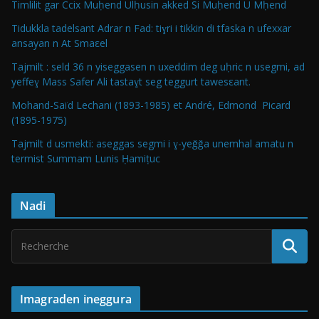
Timlilit gar Ccix Muḥend Ulḥusin akked Si Muḥend U Mḥend
Tidukkla tadelsant Adrar n Fad: tiɣri i tikkin di tfaska n ufexxar
ansayan n At Smaεel
Tajmilt : seld 36 n yiseggasen n uxeddim deg uḥric n usegmi, ad
yeffeɣ Mass Safer Ali tastaɣt seg teggurt tawesεant.
Mohand-Saïd Lechani (1893-1985) et André, Edmond Picard
(1895-1975)
Tajmilt d usmekti: aseggas segmi i ɣ-yeǧǧa unemhal amatu n
termist Summam Lunis Ḥamiṭuc
Nadi
Imagraden ineggura