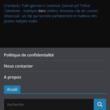
(Tavidyut). Tizlit igerrzen n Lwennas Ɣassuli ɣef Tefsut
Taberkant - Isaḥliyen
dans
(Vidéo). Nouveau clip de Lounes
Ghassouli : un clip qui raconte parfaitement le malheur des
jeunes Kabyles exilés
Politique de confidentialité
Nous contacter
A propos
Anadi