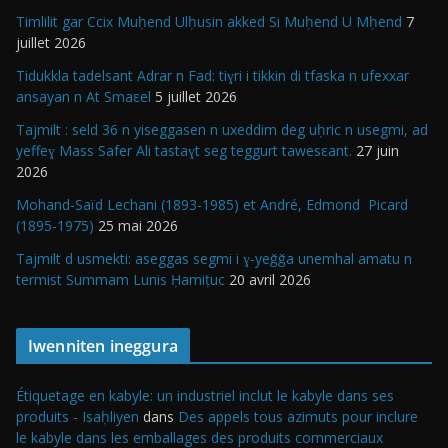
Timlilit gar Ccix Muḥend Ulḥusin akked Si Muḥend U Mḥend
7
juillet 2026
Tidukkla tadelsant Adrar n Fad: tiɣri i tikkin di tfaska n ufexxar
ansayan n At Smaεel
5 juillet 2026
Tajmilt : seld 36 n yiseggasen n uxeddim deg uḥric n usegmi, ad
yeffeɣ Mass Safer Ali tastaɣt seg teggurt tawesεant.
27 juin
2026
Mohand-Saïd Lechani (1893-1985) et André, Edmond Picard
(1895-1975)
25 mai 2026
Tajmilt d usmekti: aseggas segmi i ɣ-yeǧǧa unemhal amatu n
termist Summam Lunis Ḥamiṭuc
20 avril 2026
Iwenniten ineggura
Étiquetage en kabyle: un industriel inclut le kabyle dans ses
produits - Isaḥliyen
dans
Des appels tous azimuts pour inclure
le kabyle dans les emballages des produits commerciaux