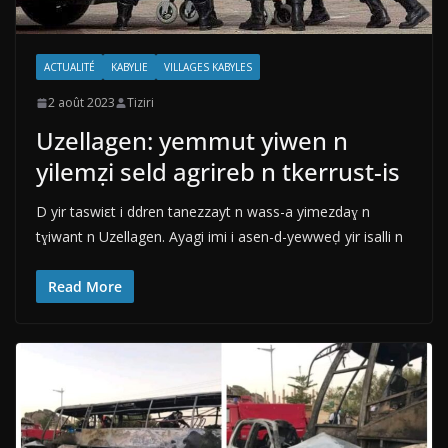
ACTUALITÉ
KABYLIE
VILLAGES KABYLES
2 août 2023
Tiziri
Uzellagen: yemmut yiwen n
yilemẓi seld agrireb n tkerrust-is
D yir taswiεt i ddren tanezzayt n wass-a yimezdaɣ n
tɣiwant n Uzellagen. Ayagi imi i asen-d-yewweḍ yir isalli n
Read More