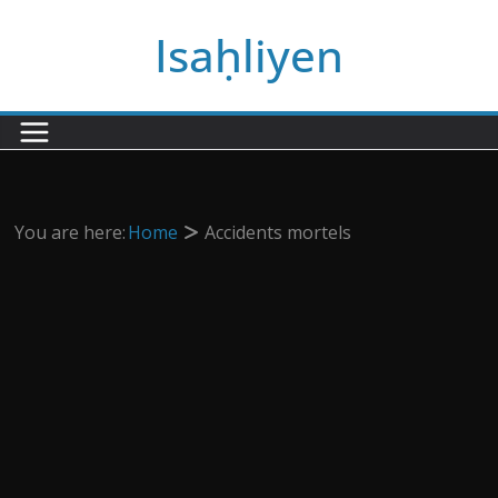
Passer
Isaḥliyen
au
contenu
You are here:
Home
Accidents mortels