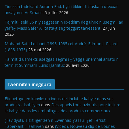
Tidukkla tadelsant Adrar n Fad: tiɣri i tikkin di tfaska n ufexxar
ansayan n At Smaεel
5 juillet 2026
Tajmilt : seld 36 n yiseggasen n uxeddim deg uḥric n usegmi, ad
yeffeɣ Mass Safer Ali tastaɣt seg teggurt tawesεant.
27 juin
2026
Mohand-Saïd Lechani (1893-1985) et André, Edmond Picard
(1895-1975)
25 mai 2026
Tajmilt d usmekti: aseggas segmi i ɣ-yeǧǧa unemhal amatu n
termist Summam Lunis Ḥamiṭuc
20 avril 2026
Iwenniten ineggura
Étiquetage en kabyle: un industriel inclut le kabyle dans ses
produits - Isaḥliyen
dans
Des appels tous azimuts pour inclure
le kabyle dans les emballages des produits commerciaux
(Tavidyut). Tizlit igerrzen n Lwennas Ɣassuli ɣef Tefsut
Taberkant - Isaḥliyen
dans
(Vidéo). Nouveau clip de Lounes