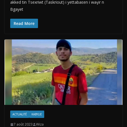
akked tin Tsexriwt (Taskriout) i yettabaεen i waɣir n
Bgayet
Read More
ACTUALITÉ
KABYLIE
7 août 2023
Wiza