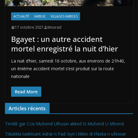
ACTUALITÉ
KABYLIE
VILLAGES KABYLES
17 octobre 2021
Mourad
Bgayet : un autre accident
mortel enregistré la nuit d’hier
La nuit d’hier, samedi 16 octobre, aux environs de 21h40,
un énième accident mortel s’est produit sur la route
nationale
Read More
Articles récents
Timlilit gar Ccix Muḥend Ulḥusin akked Si Muḥend U Mḥend
Tidukkla tadelsant Adrar n Fad: tiɣri i tikkin di tfaska n ufexxar