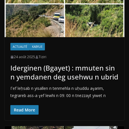
ACTUALITÉ
KABYLIE
24 août 2025
Tiziri
Iderginen (Bgayet) : mmuten sin
n yemdanen deg usehwu n ubrid
Γef leḥsab n yisallen n tenmehla n uḥuddu aɣarim,
tegrareb ass-a ɣef lewhi n 09: 00 n tnezzayt yiwet n
Read More