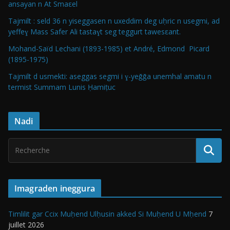
ansayan n At Smaεel
Tajmilt : seld 36 n yiseggasen n uxeddim deg uḥric n usegmi, ad
yeffeɣ Mass Safer Ali tastaɣt seg teggurt tawesεant.
Mohand-Saïd Lechani (1893-1985) et André, Edmond Picard
(1895-1975)
Tajmilt d usmekti: aseggas segmi i ɣ-yeǧǧa unemhal amatu n
termist Summam Lunis Ḥamiṭuc
Nadi
Imagraden ineggura
Timlilit gar Ccix Muḥend Ulḥusin akked Si Muḥend U Mḥend
7
juillet 2026