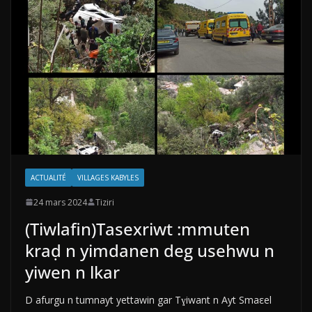
ACTUALITÉ
VILLAGES KABYLES
24 mars 2024
Tiziri
(Tiwlafin)Tasexriwt :mmuten
kraḍ n yimdanen deg usehwu n
yiwen n lkar
D afurgu n tumnayt yettawin gar Tɣiwant n Ayt Smaεel