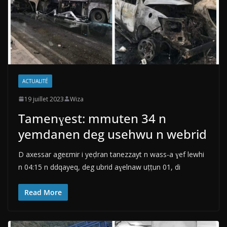
ACTUALITÉ
19 juillet 2023
Wiza
Tamenɣest: mmuten 34 n
yemdanen deg usehwu n webrid
D axessar ageεmir i yeḍran tanezzayt n wass-a ɣef lewhi
n 04:15 n ddqayeq, deg ubrid aɣelnaw uṭṭun 01, di
Read More