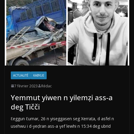
ACTUALITÉ
KABYLIE
7 février 2023
Rédac
Yemmut yiwen n yilemẓi ass-a
deg Tičči
Ɛeggun Ɛumar, 26 n yiseggasen seg Xerraṭa, d asfel n
usehwu i d-yeḍran ass-a ɣef lewhi n 15:34 deg ubrid