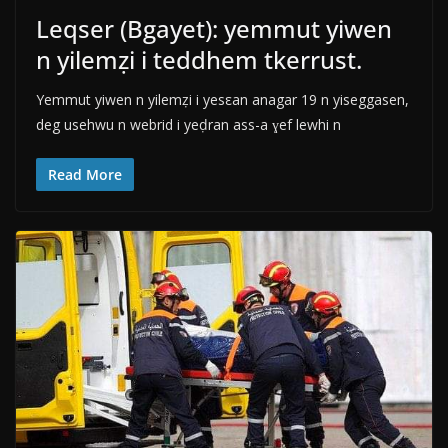
Leqser (Bgayet): yemmut yiwen
n yilemẓi i teddhem tkerrust.
Yemmut yiwen n yilemẓi i yesεan anagar 19 n yiseggasen,
deg usehwu n webrid i yeḍran ass-a ɣef lewhi n
Read More