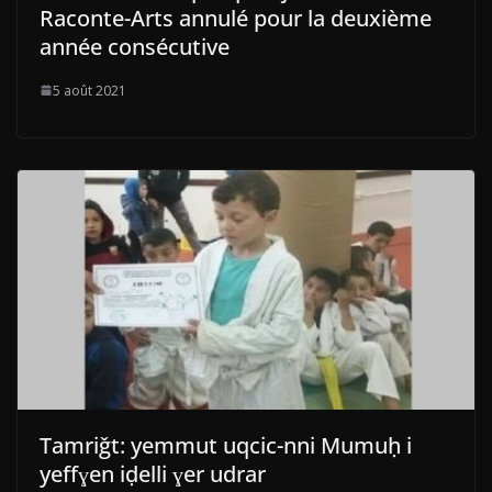
Raconte-Arts annulé pour la deuxième
année consécutive
5 août 2021
Tamriǧt: yemmut uqcic-nni Mumuḥ i
yeffɣen iḍelli ɣer udrar