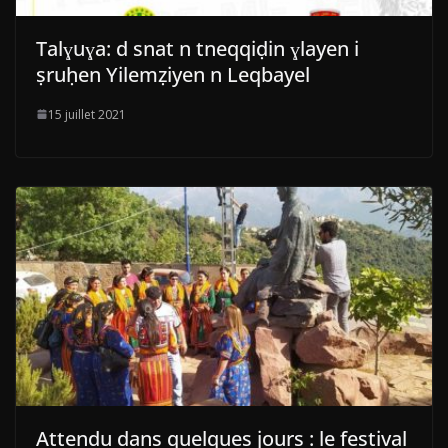
Talɣuɣa: d snat n tneqqiḍin ɣlayen i
ṣruḥen Yilemẓiyen n Leqbayel
15 juillet 2021
Attendu dans quelques jours : le festival