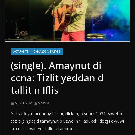
ACTUALITÉ
CHANSON KABYLE
(single). Amaynut di
ccna: Tizlit yeddan d
tallit n Iflis
6 avril 2021
Azwaw
Yessuffeɣ-d ucennay Iflis, iḍelli kan, 5 yebrir 2021, yiwet n
tezlit (single) d tamaynut s uzwel n “Tadukkl” idegj i d-yuwi
kra n tektiwin ɣef tallit-a tamirant.