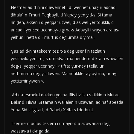
Nezmer ad d-nini d awennet i d-iwennet unaẓur addad
(liḥala) n Tmurt Taqbaylit d Yiqbayliyen yid-s. Si tama
nniḍen, akken i d-yeqqar uzwel, d asiwel ɣer tdukkli, d
ancad i yenced ucennay-a gma-s Aqbayli i wayen ara as-
yelhun i netta d Tmurt-is deg umha d yimal.
Ɣas ad d-nini tekcem tezlit-a deg usenf n tezlatin
yessawkayen imi, s umedya, ma neddem-d kra n wawalen
deg-s, yeqqar ucennay : « tifrat ɣur-neɣ i tella, ur
nettlummu deg yiɛdawen. Ma ndukklet ay aytma, ur aɣ-
yettizmir yiwen ».
Ad d-nesmekti dakken yecna Iflis tizlit-a s tikkin n Murad
Bakir d Tiliwa. Si tama n wallalen n uẓawan, ad naf abeεda
Yuba Sid s tgiṭart, d Rabeḥ Xelfa s tderbukt.
Tzemrem ad as-teslem i umaynut-a aẓawanan deg
wassaɣ-a i d-nga da.