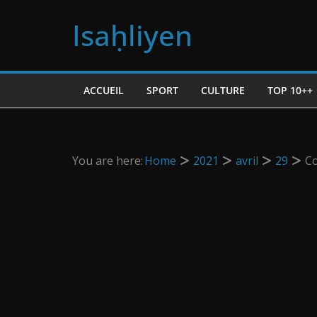
Passer
Isaḥliyen
au
contenu
ACCUEIL
SPORT
CULTURE
TOP 10++
You are here:
Home
2021
avril
29
Co