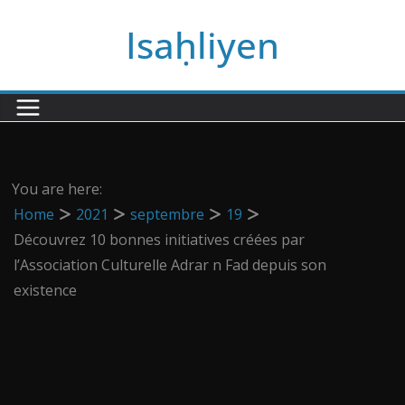
Passer
Isaḥliyen
au
contenu
You are here:
Home
2021
septembre
19
Découvrez 10 bonnes initiatives créées par
l’Association Culturelle Adrar n Fad depuis son
existence