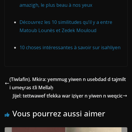
amazigh, le plus beau à nos yeux
Découvrez les 10 similitudes qu’il y a entre
Matoub Lounès et Zedek Mouloud
10 choses intéressantes à savoir sur isahliyen
(Tiwlafin). Mkira: yemmug yiwen n usebdad d tajmilt
i umeɣras Ɛli Mellaḥ
Jijel: tettwawef tfekka war iẓiɣer n yiwen n weqcic
Vous pourrez aussi aimer