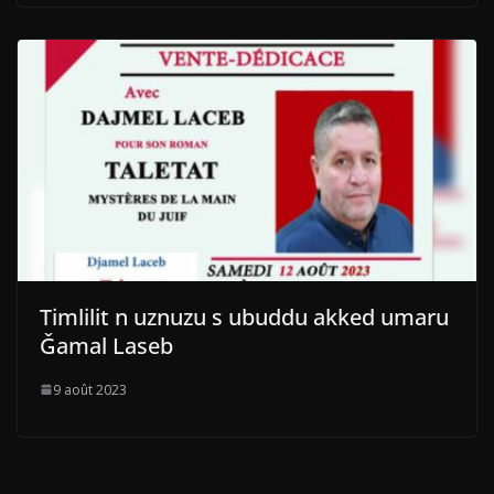
Timlilit n uznuzu s ubuddu akked umaru
Ǧamal Laseb
9 août 2023