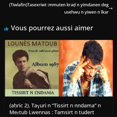
(Tiwlafin)Tasexriwt :mmuten kraḍ n yimdanen deg
usehwu n yiwen n lkar
Vous pourrez aussi aimer
(aḥric 2). Taɣuri n “Tissirt n nndama” n
Meɛtub Lwennas : Tamsirt n tudert