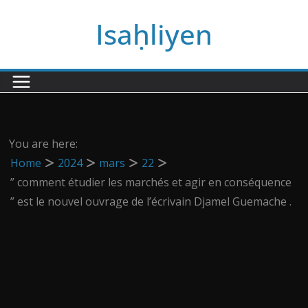
Passer
Isaḥliyen
au
contenu
You are here:
Home
2024
mars
22
” comment étudier les marchés et agir en conséquence
” est le nouvel ouvrage de l’écrivain Djamel Guemache .