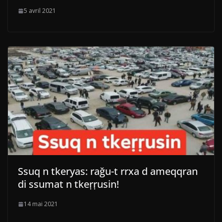
5 avril 2021
Ssuq n tkeryas: raǧu-t rrxa d ameqqran
di ssumat n tkeṛṛusin!
14 mai 2021