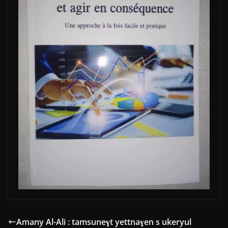
Amany Al-Ali : tamsuneɣt yettnaɣen s ukeryul