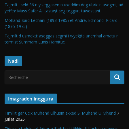
Tajmilt : seld 36 n yiseggasen n uxeddim deg uḥric n usegmi, ad
yeffeɣ Mass Safer Ali tastaɣt seg teggurt tawesεant.
Mohand-Saïd Lechani (1893-1985) et André, Edmond Picard
(1895-1975)
Tajmilt d usmekti: aseggas segmi i ɣ-yeǧǧa unemhal amatu n
termist Summam Lunis Ḥamiṭuc
Nadi
Imagraden ineggura
Timlilit gar Ccix Muḥend Ulḥusin akked Si Muḥend U Mḥend
7
juillet 2026
Tidukkla tadelsant Adrar n Fad: tiɣri i tikkin di tfaska n ufexxar