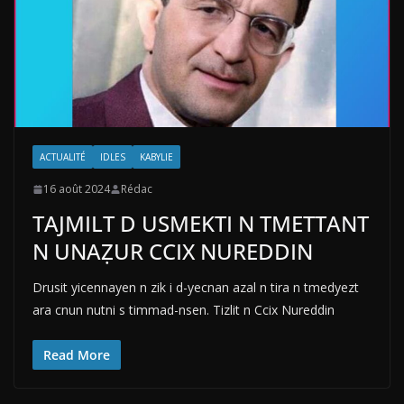
ACTUALITÉ
IDLES
KABYLIE
16 août 2024
Rédac
TAJMILT D USMEKTI N TMETTANT
N UNAẒUR CCIX NUREDDIN
Drusit yicennayen n zik i d-yecnan azal n tira n tmedyezt
ara cnun nutni s timmad-nsen. Tizlit n Ccix Nureddin
Read More