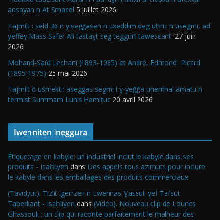
ansayan n At Smaεel
5 juillet 2026
Tajmilt : seld 36 n yiseggasen n uxeddim deg uḥric n usegmi, ad
yeffeɣ Mass Safer Ali tastaɣt seg teggurt tawesεant.
27 juin
2026
Mohand-Saïd Lechani (1893-1985) et André, Edmond Picard
(1895-1975)
25 mai 2026
Tajmilt d usmekti: aseggas segmi i ɣ-yeǧǧa unemhal amatu n
termist Summam Lunis Ḥamiṭuc
20 avril 2026
Iwenniten ineggura
Étiquetage en kabyle: un industriel inclut le kabyle dans ses
produits - Isaḥliyen
dans
Des appels tous azimuts pour inclure
le kabyle dans les emballages des produits commerciaux
(Tavidyut). Tizlit igerrzen n Lwennas Ɣassuli ɣef Tefsut
Taberkant - Isaḥliyen
dans
(Vidéo). Nouveau clip de Lounes
Ghassouli : un clip qui raconte parfaitement le malheur des