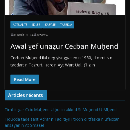
ACTUALITÉ
IDLES
KABYLIE
TASEKLA
6 août 2024
Azwaw
Awal ɣef unaẓur Ceɛban Muḥend
Ceɛban Muḥend ilul deg yiseggasen n 1950, d mmi-s n
taddart n Teẓrurt, lɛerc n Ayt Wart Uɛli, (Tizi n
Read More
Articles récents
Timlilit gar Ccix Muḥend Ulḥusin akked Si Muḥend U Mḥend
Tidukkla tadelsant Adrar n Fad: tiɣri i tikkin di tfaska n ufexxar
ansayan n At Smaεel