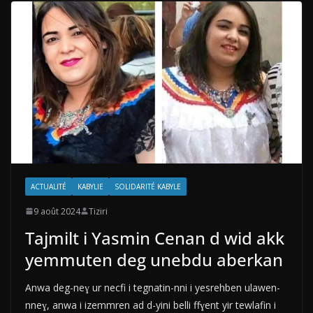
ACTUALITÉ
KABYLIE
SOLIDARITÉ KABYLE
9 août 2024
Tiziri
Tajmilt i Yasmin Cenan d wid akk
yemmuten deg unebdu aberkan
Anwa deg-neɣ ur necfi i tegnatin-nni i yesrehben ulawen-
nneɣ, anwa i izemmren ad d-yini belli ffɣent yir tewlafin i