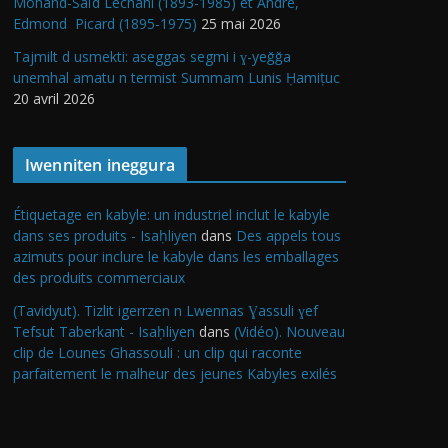
Mohand-Saïd Lechani (1893-1985) et André,
Edmond Picard (1895-1975)
25 mai 2026
Tajmilt d usmekti: aseggas segmi i ɣ-yeǧǧa
unemhal amatu n termist Summam Lunis Ḥamiṭuc
20 avril 2026
Iwenniten ineggura
Étiquetage en kabyle: un industriel inclut le kabyle
dans ses produits - Isaḥliyen
dans
Des appels tous
azimuts pour inclure le kabyle dans les emballages
des produits commerciaux
(Tavidyut). Tizlit igerrzen n Lwennas Ɣassuli ɣef
Tefsut Taberkant - Isaḥliyen
dans
(Vidéo). Nouveau
clip de Lounes Ghassouli : un clip qui raconte
parfaitement le malheur des jeunes Kabyles exilés