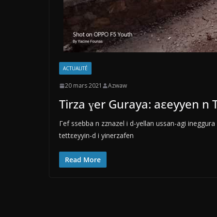
ACTUALITÉ
20 mars 2021
Azwaw
Tirza ɣer Guraya: aεeyyen n
Γef ssebba n zznazel i d-yellan ussan-agi ineggur
tettεeyyin-d i yinerzafen
Read More