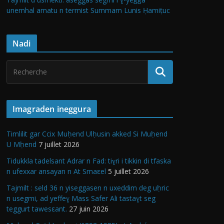
unemhal amatu n termist Summam Lunis Ḥamiṭuc
Nadi
Imagraden ineggura
Timlilit gar Ccix Muḥend Ulḥusin akked Si Muḥend
U Mḥend
7 juillet 2026
Tidukkla tadelsant Adrar n Fad: tiɣri i tikkin di tfaska
n ufexxar ansayan n At Smaεel
5 juillet 2026
Tajmilt : seld 36 n yiseggasen n uxeddim deg uḥric
n usegmi, ad yeffeɣ Mass Safer Ali tastaɣt seg
teggurt tawesεant.
27 juin 2026