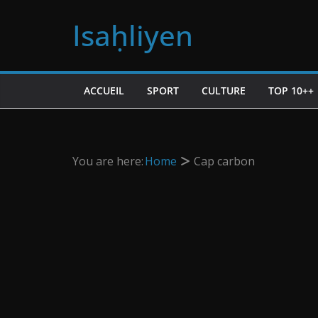
Passer
Isaḥliyen
au
contenu
ACCUEIL
SPORT
CULTURE
TOP 10++
You are here:
Home
Cap carbon