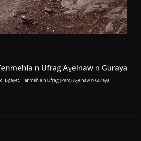
 Tenmehla n Ufrag Aɣelnaw n Guraya
a di Bgayet, Tanmehla n Ufrag (Parc) Aɣelnaw n Guraya