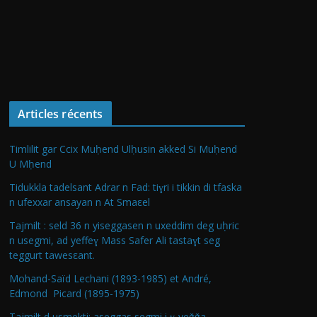
Articles récents
Timlilit gar Ccix Muḥend Ulḥusin akked Si Muḥend
U Mḥend
Tidukkla tadelsant Adrar n Fad: tiɣri i tikkin di tfaska
n ufexxar ansayan n At Smaεel
Tajmilt : seld 36 n yiseggasen n uxeddim deg uḥric
n usegmi, ad yeffeɣ Mass Safer Ali tastaɣt seg
teggurt tawesεant.
Mohand-Saïd Lechani (1893-1985) et André,
Edmond Picard (1895-1975)
Tajmilt d usmekti: aseggas segmi i ɣ-yeǧǧa