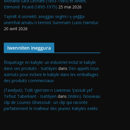
Mohand-Saïd Lechani (1893-1985) et André,
Edmond Picard (1895-1975)
25 mai 2026
Tajmilt d usmekti: aseggas segmi i ɣ-yeǧǧa
unemhal amatu n termist Summam Lunis Ḥamiṭuc
20 avril 2026
Iwenniten ineggura
Étiquetage en kabyle: un industriel inclut le kabyle
dans ses produits - Isaḥliyen
dans
Des appels tous
azimuts pour inclure le kabyle dans les emballages
des produits commerciaux
(Tavidyut). Tizlit igerrzen n Lwennas Ɣassuli ɣef
Tefsut Taberkant - Isaḥliyen
dans
(Vidéo). Nouveau
clip de Lounes Ghassouli : un clip qui raconte
parfaitement le malheur des jeunes Kabyles exilés