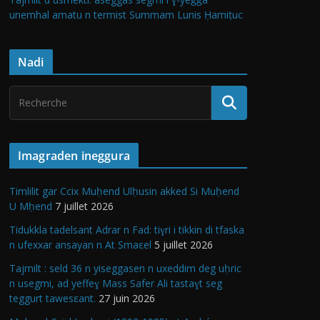
unemhal amatu n termist Summam Lunis Ḥamiṭuc
Nadi
Imagraden ineggura
Timlilit gar Ccix Muḥend Ulḥusin akked Si Muḥend
U Mḥend
7 juillet 2026
Tidukkla tadelsant Adrar n Fad: tiɣri i tikkin di tfaska
n ufexxar ansayan n At Smaεel
5 juillet 2026
Tajmilt : seld 36 n yiseggasen n uxeddim deg uḥric
n usegmi, ad yeffeɣ Mass Safer Ali tastaɣt seg
teggurt tawesεant.
27 juin 2026