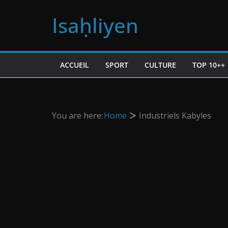
Passer
Isaḥliyen
au
contenu
ACCUEIL
SPORT
CULTURE
TOP 10++
You are here:
Home
Industriels Kabyles