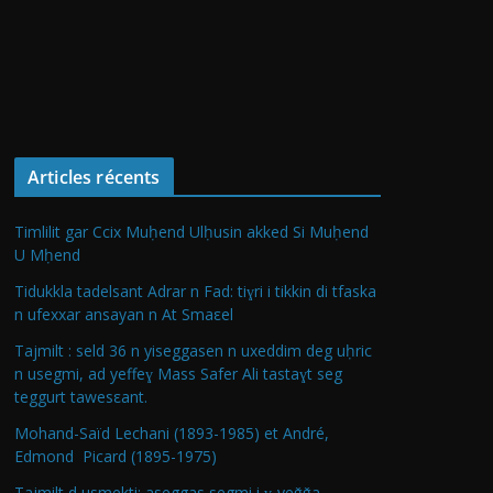
Articles récents
Timlilit gar Ccix Muḥend Ulḥusin akked Si Muḥend
U Mḥend
Tidukkla tadelsant Adrar n Fad: tiɣri i tikkin di tfaska
n ufexxar ansayan n At Smaεel
Tajmilt : seld 36 n yiseggasen n uxeddim deg uḥric
n usegmi, ad yeffeɣ Mass Safer Ali tastaɣt seg
teggurt tawesεant.
Mohand-Saïd Lechani (1893-1985) et André,
Edmond Picard (1895-1975)
Tajmilt d usmekti: aseggas segmi i ɣ-yeǧǧa